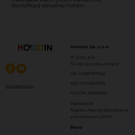
identyfikacji wizualnej Hotistin.
Hotistin Sp. z o.o.
Pl. Solny 14/3
50-062 Wrocław, Poland
NIP: PL8971871345
KRS: 0000805955
Dla partnerów
REGON: 384511600
Wpisana do
Rejestru Agencji Zatrudnienia
pod numerem 22976
Biuro