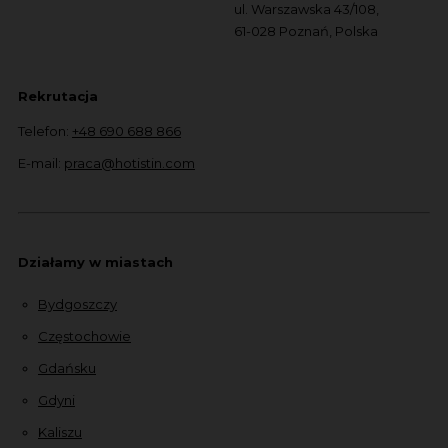
ul. Warszawska 43/108,
61-028 Poznań, Polska
Rekrutacja
Telefon:
+48 690 688 866
E-mail:
praca@hotistin.com
Działamy w miastach
Bydgoszczy
Częstochowie
Gdańsku
Gdyni
Kaliszu