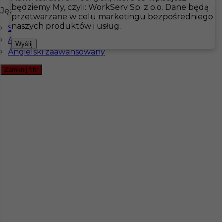
będziemy My, czyli: WorkServ Sp. z o.o. Dane będą
Języki
przetwarzane w celu marketingu bezpośredniego
Hotistin
Oferty pracy
Gastronomia
Szwecja
naszych produktów i usług.
Szwedzki komunikatywny
Angielski komunikatywny
Pokaż filtr
Wyślij
Angielski zaawansowany
Zamknij filtr
kelner - praca w Szwecji (k/m)
Kategoria
Gastronomia
,
Kelner
Lokalizacja
Strömstad
,
Szwecja
Wymagane języki
Angielski komunikatywny