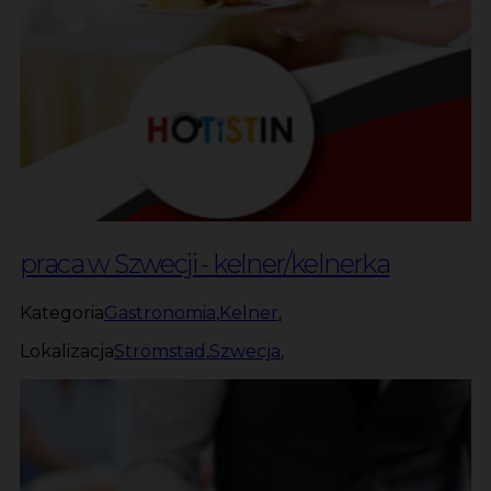
praca w Szwecji - kelner/kelnerka
Kategoria
Gastronomia
,
Kelner
,
Lokalizacja
Strömstad
,
Szwecja
,