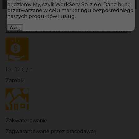
będziemy My, czyli: WorkServ Sp. z o.o. Dane będą
przetwarzane w celu marketingu bezpośredniego
Hotistin
Oferty pracy
Gastronomia Laisvall
naszych produktów i usług.
Wyślij
Gastronomia
Praca dla Kelnera / Kelnerki w Szwecji
10 - 12 € / h
Zarobki
Zakwaterowanie
Zagwarantowane przez pracodawcę