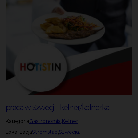
praca w Szwecji - kelner/kelnerka
Kategoria
Gastronomia
,
Kelner
,
Lokalizacja
Strömstad
,
Szwecja
,