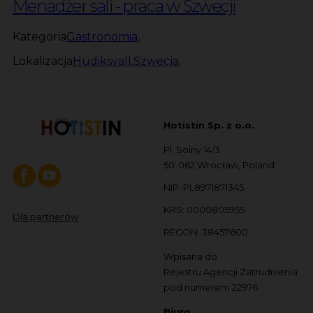
Menadżer sali - praca w Szwecji
Kategoria
Gastronomia
,
Lokalizacja
Hudiksvall
,
Szwecja
,
Hotistin Sp. z o.o.
Pl. Solny 14/3
50-062 Wrocław, Poland
NIP: PL8971871345
KRS: 0000805955
Dla partnerów
REGON: 384511600
Wpisana do
Rejestru Agencji Zatrudnienia
pod numerem 22976
Biuro