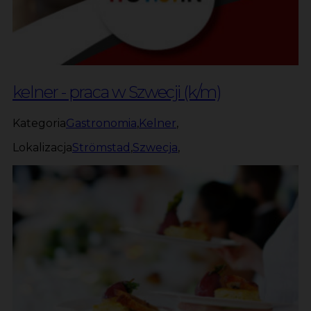
kelner - praca w Szwecji (k/m)
Kategoria
Gastronomia
,
Kelner
,
Lokalizacja
Strömstad
,
Szwecja
,