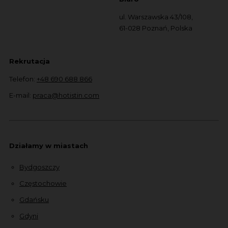
ul. Warszawska 43/108,
61-028 Poznań, Polska
Rekrutacja
Telefon:
+48 690 688 866
E-mail:
praca@hotistin.com
Działamy w miastach
Bydgoszczy
Częstochowie
Gdańsku
Gdyni