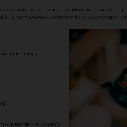
pracownikami a szwedzkimi pracodawcami, którzy cenią r
mi, a Ty masz pewność, że trafiasz do sprawdzonego środ
skim pracodawcą
cji
rem w systemie” – budujemy