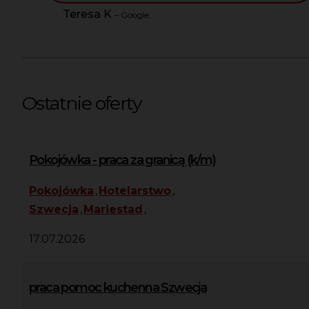
Teresa K
– Google
Ostatnie oferty
Pokojówka - praca za granicą (k/m)
Pokojówka
,
Hotelarstwo
,
Szwecja
,
Mariestad
,
17.07.2026
praca pomoc kuchenna Szwecja