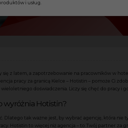
produktów i usług.
y się z latem, a zapotrzebowanie na pracowników w hotel
 Agencja pracy za granicą Kielce – Hotistin – pomoże Ci 
eć wieloletniego doświadczenia. Liczy się chęć do pracy 
o wyróżnia Hotistin?
ć. Dlatego tak ważne jest, by wybrać agencję, która nie t
y. Hotistin to więcej niż agencja – to Twój partner za gr