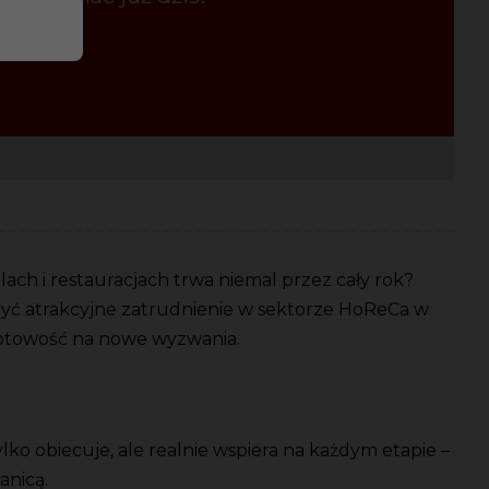
ach i restauracjach trwa niemal przez cały rok?
zdobyć atrakcyjne zatrudnienie w sektorze HoReCa w
i gotowość na nowe wyzwania.
ylko obiecuje, ale realnie wspiera na każdym etapie –
anicą.