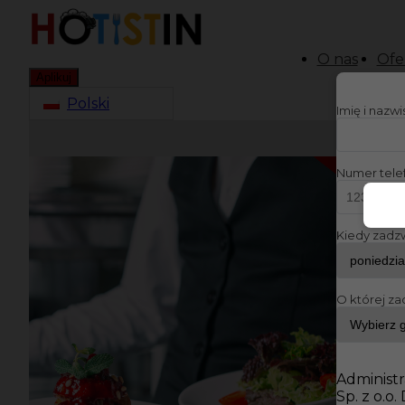
O nas
Ofe
Aplikuj
Polski
Imię i nazw
Numer tele
Kiedy zadz
O której za
Administr
Sp. z o.