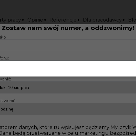
rty pracy
Opinie
Referencje
Dla pracodawcy
Bl
Zostaw nam swój numer, a oddzwonimy!
isko
fonu:
wonić:
AGENCJA PR
GRANICĄ 
dzwonić:
ZA
atorem danych, które tu wpisujesz będziemy My, czyli:
o. Dane będą przetwarzane w celu marketingu bezpośre
i zacz