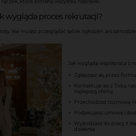
rączek, które potrafią wszystko naprawić.
ak wygląda proces rekrutacji?
prosty. Nie musisz przeglądać setek ogłoszeń ani samodzi
Jak wygląda współpraca z n
Zgłaszasz się przez formul
Kontaktuje się z Tobą na
najlepszą ofertę.
Przechodzisz rozmowę re
Podpisujesz umowę i dosta
Wyjeżdżasz do pracy z 
działania.