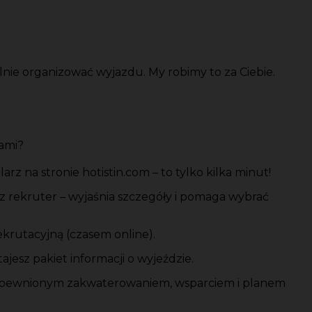
elnie organizować wyjazdu. My robimy to za Ciebie.
ami?
arz na stronie hotistin.com – to tylko kilka minut!
sz rekruter – wyjaśnia szczegóły i pomaga wybrać
krutacyjną (czasem online).
jesz pakiet informacji o wyjeździe.
zapewnionym zakwaterowaniem, wsparciem i planem