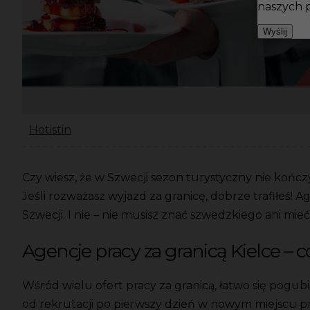
naszych 
Wyślij
Hotistin
Czy wiesz, że w Szwecji sezon turystyczny nie kończ
Jeśli rozważasz wyjazd za granicę, dobrze trafiłeś!
Szwecji. I nie – nie musisz znać szwedzkiego ani mi
Agencje pracy za granicą Kielce – c
Wśród wielu ofert pracy za granicą, łatwo się pogubi
od rekrutacji po pierwszy dzień w nowym miejscu prac