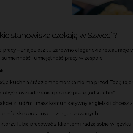
akie stanowiska czekają w Szwecji?
racy – znajdziesz tu zarówno eleganckie restauracje w 
za sumienność i umiejętność pracy w zespole.
k:
ać, a kuchnia śródziemnomorska nie ma przed Tobą tajem
dobyć doświadczenie i poznać pracę „od kuchni”.
ntakcie z ludźmi, masz komunikatywny angielski i chcesz 
la osób skrupulatnych i zorganizowanych.
 którzy lubią pracować z klientem i radzą sobie w języku