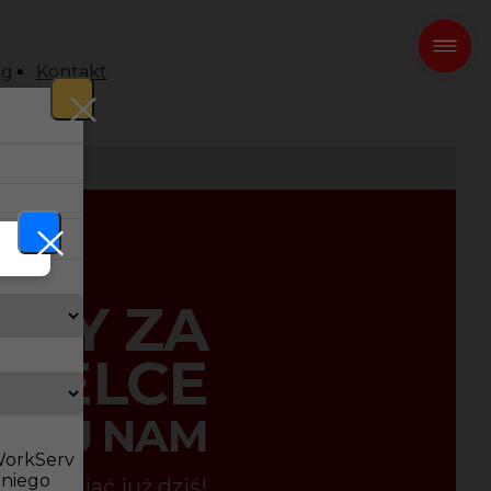
og
Kontakt
ACY ZA
KIELCE
UFAJ NAM
 WorkServ
dniego
nij zarabiać już dziś!