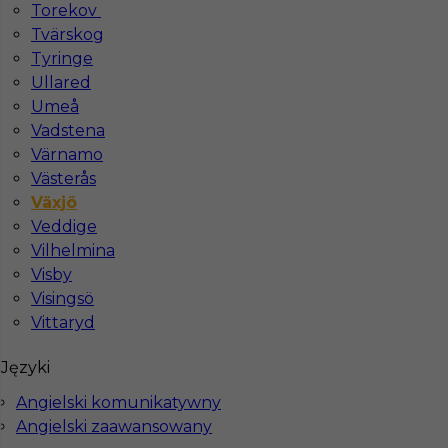
Torekov
Tvärskog
Tyringe
Ullared
Umeå
Vadstena
Praca w Szwecji - Sprzątaczka
Värnamo
Västerås
Kategoria
Sprzątanie
Växjö
Lokalizacja
Szwecja
,
Växjö
Veddige
Vilhelmina
Wymagane języki
Angielski komunikatywny
Visby
Stawka
9 - 11 € / h
Visingsö
Vittaryd
Języki
Angielski komunikatywny
Angielski zaawansowany