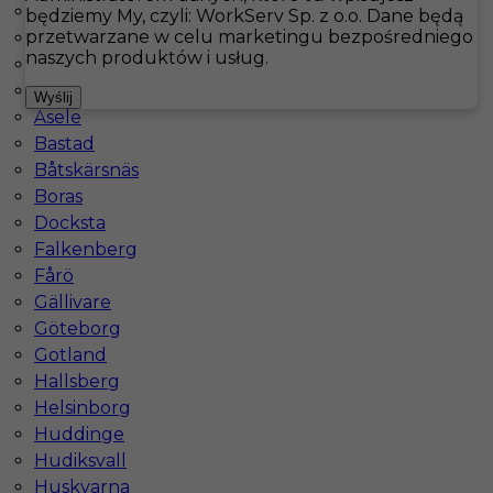
Are
będziemy My, czyli: WorkServ Sp. z o.o. Dane będą
przetwarzane w celu marketingu bezpośredniego
Arjeplog
Hotistin
Oferty pracy
Växjö
naszych produktów i usług.
Arvidsjaur
Arvika
Pokaż filtr
Wyślij
Åsele
Bastad
Båtskärsnäs
Boras
Docksta
Falkenberg
Fårö
Gällivare
Göteborg
Praca Szwecja sprzątanie - od zaraz
Gotland
Hallsberg
Kategoria
Sprzątanie
Helsinborg
Lokalizacja
Szwecja
,
Växjö
Huddinge
Hudiksvall
Wymagane języki
Angielski komunikatywny
Huskvarna