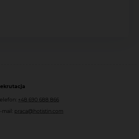
ekrutacja
elefon:
+48 690 688 866
-mail:
praca@hotistin.com