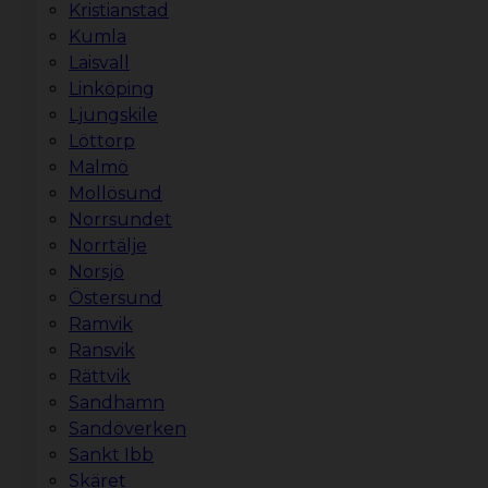
Kristianstad
Kumla
Laisvall
Linköping
Ljungskile
Löttorp
Malmö
Mollösund
Norrsundet
Norrtälje
Norsjö
Östersund
Ramvik
Ransvik
Rättvik
Sandhamn
Sandöverken
Sankt Ibb
Skäret