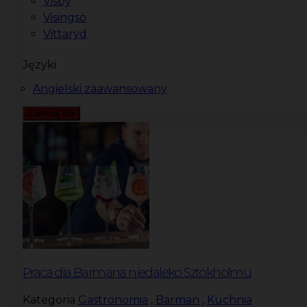
Visby
Visingsö
Vittaryd
Języki
Angielski zaawansowany
Zamknij filtr
Praca dla Barmana niedaleko Sztokholmu
Kategoria
Gastronomia
,
Barman
,
Kuchnia