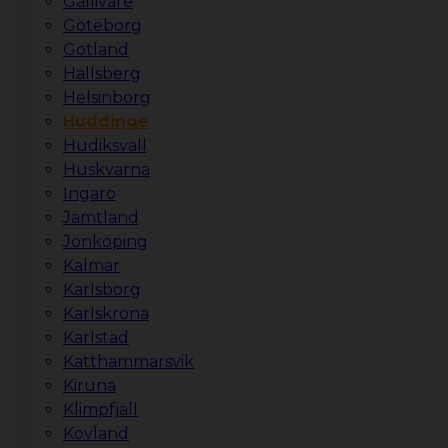
Gällivare
Göteborg
Gotland
Hallsberg
Helsinborg
Huddinge
Hudiksvall
Huskvarna
Ingaro
Jämtland
Jönköping
Kalmar
Karlsborg
Karlskrona
Karlstad
Katthammarsvik
Kiruna
Klimpfjäll
Kovland