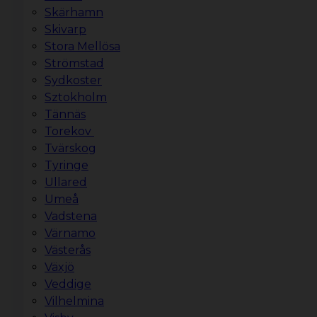
Skärhamn
Skivarp
Stora Mellösa
Strömstad
Sydkoster
Sztokholm
Tännäs
Torekov
Tvärskog
Tyringe
Ullared
Umeå
Vadstena
Värnamo
Västerås
Växjö
Veddige
Vilhelmina