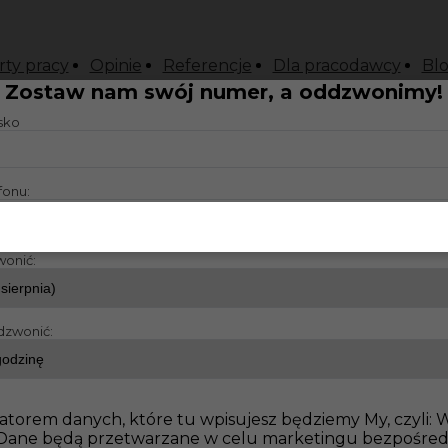
rty pracy
Opinie
Referencje
Dla pracodawcy
Bl
Zostaw nam swój numer, a oddzwonimy!
isko
fonu:
wonić:
dzwonić:
atorem danych, które tu wpisujesz będziemy My, czyli:
o. Dane będą przetwarzane w celu marketingu bezpośre