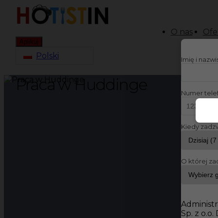
O nas
Ofe
Aplikuj
Polski
Imię i nazw
Praca w Huddinge
Numer tele
Kiedy zadz
O której za
Administr
Sp. z o.