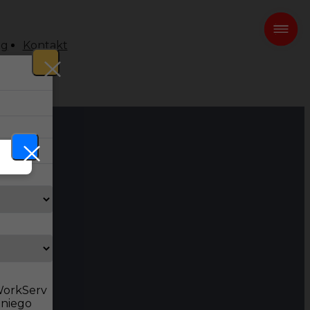
og
Kontakt
 WorkServ
dniego