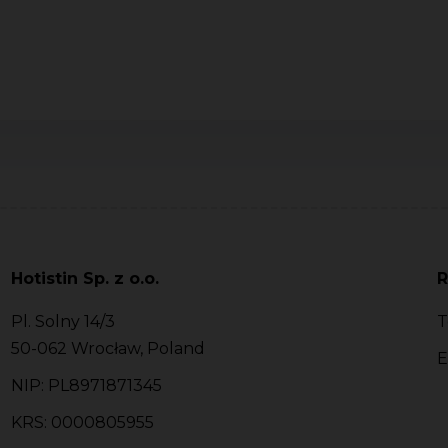
Hotistin Sp. z o.o.
R
Pl. Solny 14/3
T
50-062 Wrocław, Poland
E
NIP: PL8971871345
KRS: 0000805955