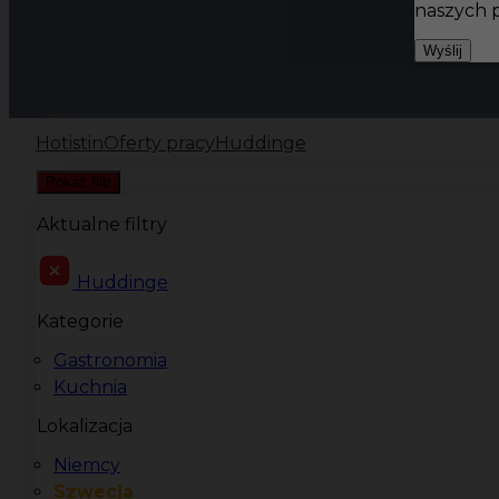
naszych 
Wyślij
Hotistin
Oferty pracy
Huddinge
Pokaż filtr
Aktualne filtry
Huddinge
Kategorie
Gastronomia
Kuchnia
Lokalizacja
Niemcy
Szwecja