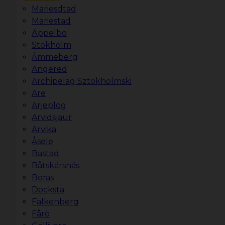
Mariesdtad
Mariestad
Äppelbo
Stokholm
Åmmeberg
Angered
Archipelag Sztokholmski
Are
Arjeplog
Arvidsjaur
Arvika
Åsele
Bastad
Båtskärsnäs
Boras
Docksta
Falkenberg
Fårö