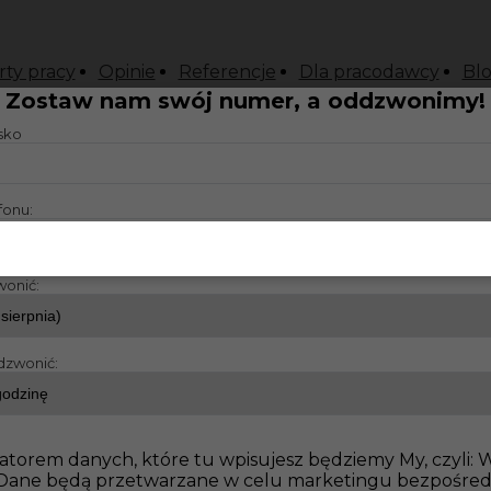
rty pracy
Opinie
Referencje
Dla pracodawcy
Bl
Zostaw nam swój numer, a oddzwonimy!
isko
fonu:
wonić:
dzwonić:
atorem danych, które tu wpisujesz będziemy My, czyli:
o. Dane będą przetwarzane w celu marketingu bezpośre