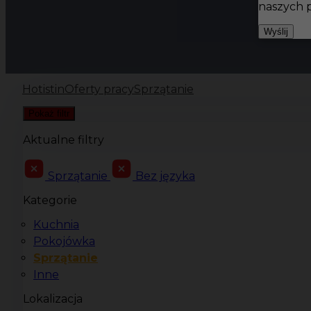
naszych 
Wyślij
Hotistin
Oferty pracy
Sprzątanie
Pokaż filtr
Aktualne filtry
Sprzątanie
Bez języka
Kategorie
Kuchnia
Pokojówka
Sprzątanie
Inne
Lokalizacja