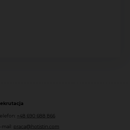
ekrutacja
elefon:
+48 690 688 866
-mail:
praca@hotistin.com