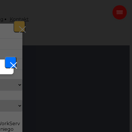
og
Kontakt
 WorkServ
dniego