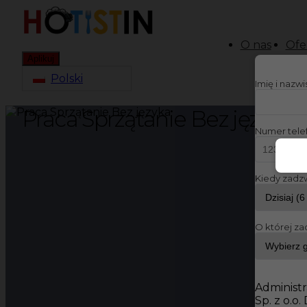
O nas
Ofe
Aplikuj
Polski
Imię i nazw
Praca Sprzątanie Bez języka
Numer tele
Kiedy zadz
O której za
Administr
Sp. z o.