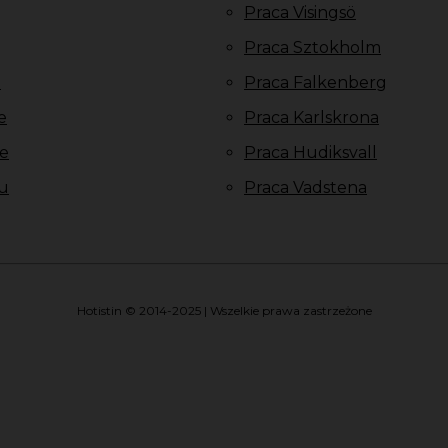
Praca Visingsö
Praca Sztokholm
u
Praca Falkenberg
e
Praca Karlskrona
e
Praca Hudiksvall
u
Praca Vadstena
Hotistin © 2014-2025 | Wszelkie prawa zastrzeżone