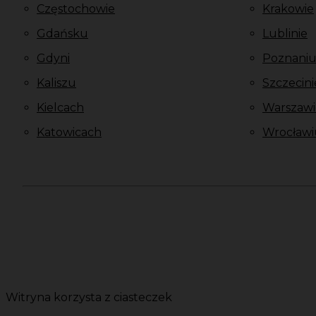
Częstochowie
Krakowie
Gdańsku
Lublinie
Gdyni
Poznani
Kaliszu
Szczecini
Kielcach
Warszawi
Katowicach
Wrocławi
Witryna korzysta z ciasteczek