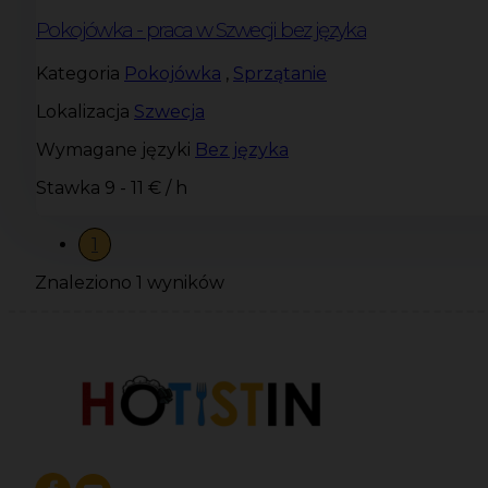
Pokojówka - praca w Szwecji bez języka
Kategoria
Pokojówka
,
Sprzątanie
Lokalizacja
Szwecja
Wymagane języki
Bez języka
Stawka
9 - 11 € / h
1
Znaleziono 1 wyników