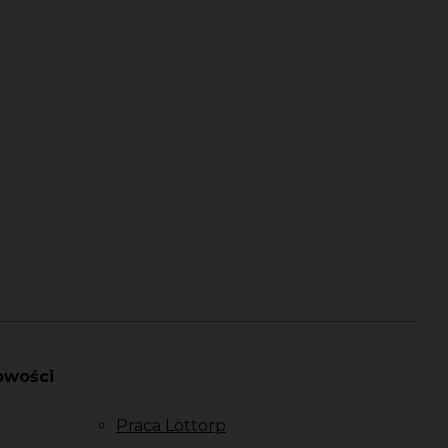
owości
Praca Löttorp