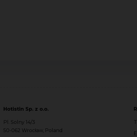
Hotistin Sp. z o.o.
R
Pl. Solny 14/3
T
50-062 Wrocław, Poland
E