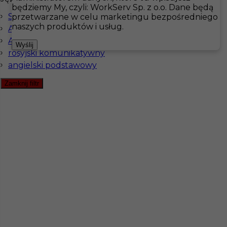
będziemy My, czyli: WorkServ Sp. z o.o. Dane będą
Szwedzki komunikatywny
przetwarzane w celu marketingu bezpośredniego
Hotistin
Oferty pracy
Hotelarstwo
naszych produktów i usług.
Angielski komunikatywny
Angielski zaawansowany
Pokaż filtr
Wyślij
rosyjski komunikatywny
angielski podstawowy
Zamknij filtr
Pokojówka - praca za granicą (k/m)
Kategoria
Pokojówka
,
Hotelarstwo
Lokalizacja
Mariestad
,
Szwecja
Wymagane języki
Angielski komunikatywny