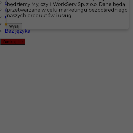
Angielski komunikatywny
będziemy My, czyli: WorkServ Sp. z o.o. Dane będą
Angielski zaawansowany
przetwarzane w celu marketingu bezpośredniego
Hotistin
Oferty pracy
naszych produktów i usług.
rosyjski komunikatywny
angielski podstawowy
Pokaż filtr
Wyślij
Bez języka
Zamknij filtr
Praca dla pary w Szwecji: pokojówka i pracownik
gospodarczy
Kategoria
Pokojówka
,
Hotelarstwo
,
Prace
sezonowe
,
Handyman
Lokalizacja
Falkenberg
,
Szwecja