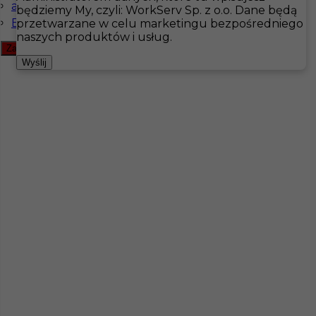
angielski podstawowy
będziemy My, czyli: WorkServ Sp. z o.o. Dane będą
Bez języka
przetwarzane w celu marketingu bezpośredniego
Hotistin
Oferty pracy
naszych produktów i usług.
Zamknij filtr
Pokaż filtr
Wyślij
Pomocnik dekarza - praca za granicą
Kategoria
Inne
,
Budowa
Lokalizacja
Bad Liebenzell
,
Niemcy
Wymagane języki
Angielski komunikatywny
,
Niemiecki komunikatywny