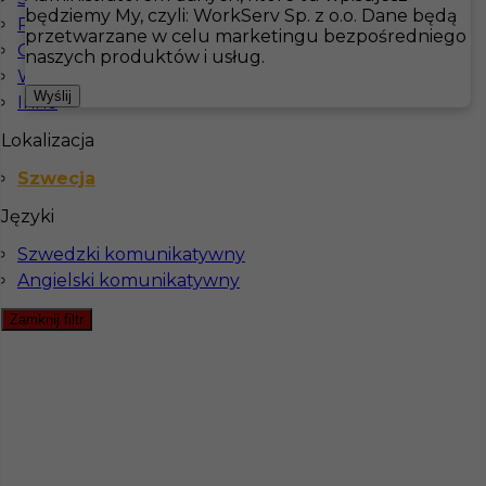
będziemy My, czyli: WorkServ Sp. z o.o. Dane będą
Prace sezonowe
przetwarzane w celu marketingu bezpośredniego
Ogrodnictwo
Hotistin
Oferty pracy
Pizzerman
Szwecja
naszych produktów i usług.
Wellness & SPA
Pokaż filtr
Wyślij
Inne
Lokalizacja
Szwecja
Języki
Szwedzki komunikatywny
Angielski komunikatywny
Zamknij filtr
Praca w Szwecji - Pizzerman
Kategoria
Kuchnia
,
Pizzerman
Lokalizacja
Löttorp
,
Szwecja
Wymagane języki
Angielski komunikatywny