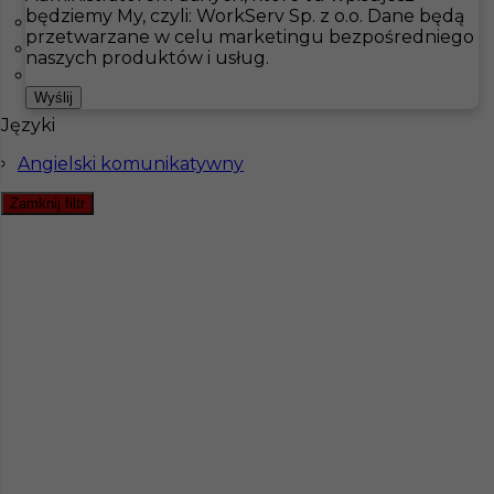
będziemy My, czyli: WorkServ Sp. z o.o. Dane będą
Kalmar
przetwarzane w celu marketingu bezpośredniego
Löttorp
Hotistin
Oferty pracy
Pizzerman
Are
naszych produktów i usług.
Malmö
Pokaż filtr
Wyślij
Języki
Angielski komunikatywny
Zamknij filtr
Praca dla Pizzermana w Szwecji, Are
Kategoria
Kuchnia
,
Pizzerman
Lokalizacja
Are
Wymagane języki
Angielski komunikatywny