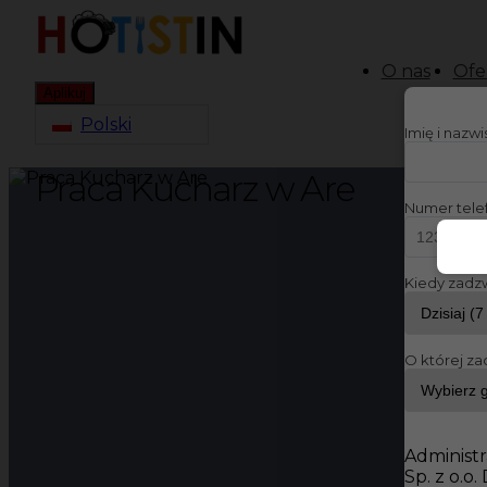
O nas
Ofe
Aplikuj
Polski
Imię i nazw
Praca Kucharz w Are
Numer tele
Kiedy zadz
O której za
Administr
Sp. z o.