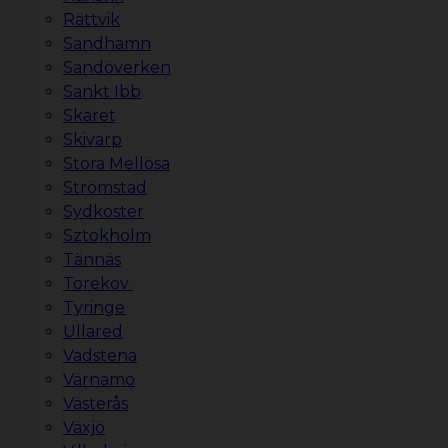
Rättvik
Sandhamn
Sandöverken
Sankt Ibb
Skäret
Skivarp
Stora Mellösa
Strömstad
Sydkoster
Sztokholm
Tännäs
Torekov
Tyringe
Ullared
Vadstena
Värnamo
Västerås
Växjö