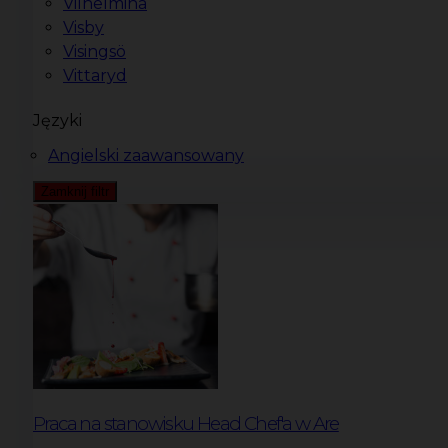
Vilhelmina
Visby
Visingsö
Vittaryd
Języki
Angielski zaawansowany
Zamknij filtr
Praca na stanowisku Head Chef'a w Are