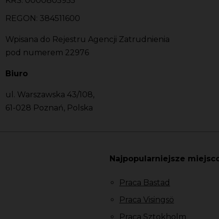
KRS: 0000805955
REGON: 384511600
Wpisana do Rejestru Agencji Zatrudnienia
pod numerem 22976
Biuro
ul. Warszawska 43/108,
61-028 Poznań, Polska
Najpopularniejsze miejsc
Praca Bastad
Praca Visingsö
Praca Sztokholm