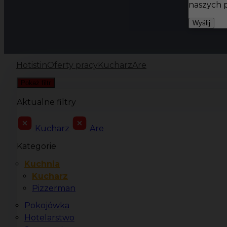
naszych 
Wyślij
Hotistin
Oferty pracy
Kucharz
Are
Pokaż filtr
Aktualne filtry
Kucharz
Are
Kategorie
Kuchnia
Kucharz
Pizzerman
Pokojówka
Hotelarstwo