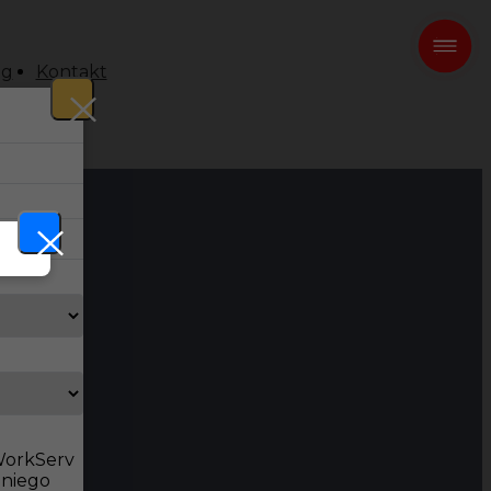
og
Kontakt
 WorkServ
dniego