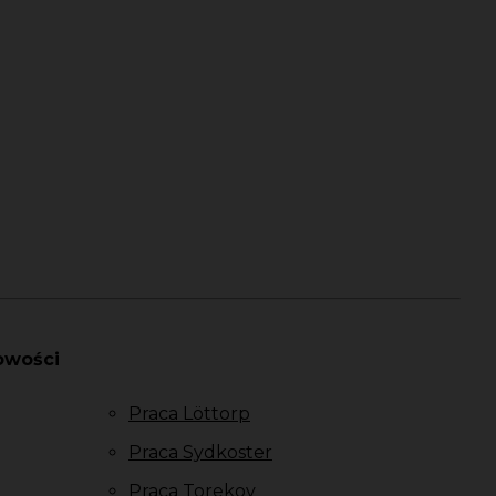
owości
Praca Löttorp
Praca Sydkoster
Praca Torekov