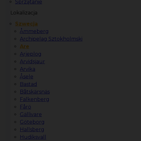
Sprzątanie
Lokalizacja
Szwecja
Åmmeberg
Archipelag Sztokholmski
Are
Arjeplog
Arvidsjaur
Arvika
Åsele
Bastad
Båtskärsnäs
Falkenberg
Fårö
Gällivare
Göteborg
Hallsberg
Hudiksvall