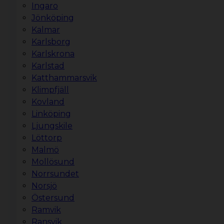
Ingaro
Jönköping
Kalmar
Karlsborg
Karlskrona
Karlstad
Katthammarsvik
Klimpfjäll
Kovland
Linköping
Ljungskile
Löttorp
Malmö
Mollösund
Norrsundet
Norsjö
Östersund
Ramvik
Ransvik