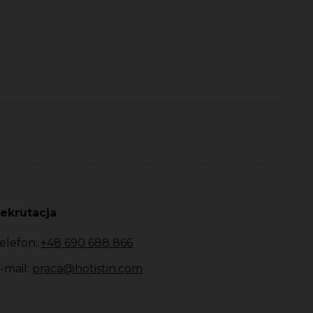
ekrutacja
elefon:
+48 690 688 866
-mail:
praca@hotistin.com