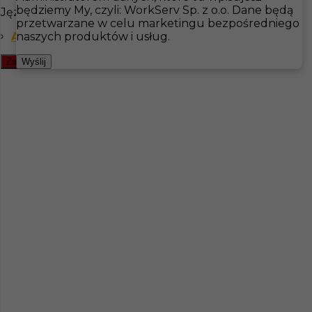
będziemy My, czyli: WorkServ Sp. z o.o. Dane będą
Języki
przetwarzane w celu marketingu bezpośredniego
Hotistin
Oferty pracy
Kucharz
Are
Angielski zaawansowany
naszych produktów i usług.
Pokaż filtr
Zamknij filtr
Wyślij
Praca na stanowisku Head Chef'a w Are
Kategoria
Kuchnia
,
Kucharz
Lokalizacja
Are
,
Szwecja
Wymagane języki
Angielski zaawansowany