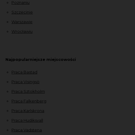
Poznaniu
Szczecinie
Warszawie
Wrocławiu
Najpopularniejsze miejscowości
Praca Bastad
Praca Visingsö
Praca Sztokholm
Praca Falkenberg
Praca Karlskrona
Praca Hudiksvall
Praca Vadstena