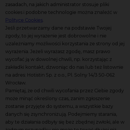
zasadach, na jakich administrator stosuje pliki
cookies i podobne technologie można znaleźć w
Polityce Cookies
.
Jeśli przetwarzamy dane na podstawie Twojej
zgody, to jej wyrażenie jest dobrowolne i nie
uzależniamy możliwości korzystania ze strony od jej
wyrażenia. Jeżeli wyrażasz zgodę, masz prawo
wycofać ją w dowolnej chwili, np. korzystając z
zakładki kontakt, dzwoniąc do nas lub też listownie
na adres: Hotistin Sp. z o.o., Pl. Solny 14/3 50-062
Wrocław.
Pamiętaj, że od chwili wycofania przez Ciebie zgody
może minąć określony czas, zanim zgłoszenie
zostanie przyjęte do systemu, a wszystkie bazy
danych się zsynchronizują. Podejmiemy starania,
aby te działania odbyły się bez zbędnej zwłoki, ale w
żadnym przypadku nie może to trwać dłużej niż