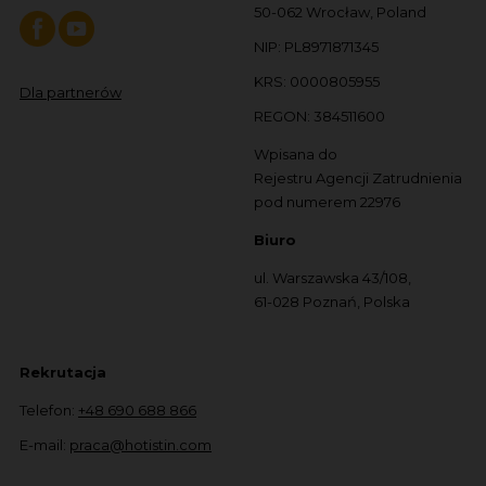
50-062 Wrocław, Poland
NIP: PL8971871345
KRS: 0000805955
Dla partnerów
REGON: 384511600
Wpisana do
Rejestru Agencji Zatrudnienia
pod numerem 22976
Biuro
ul. Warszawska 43/108,
61-028 Poznań, Polska
Rekrutacja
Telefon:
+48 690 688 866
E-mail:
praca@hotistin.com