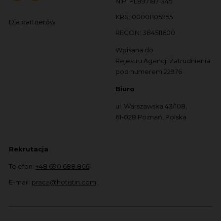
NIP: PL8971871345
KRS: 0000805955
Dla partnerów
REGON: 384511600
Wpisana do
Rejestru Agencji Zatrudnienia
pod numerem 22976
Biuro
ul. Warszawska 43/108,
61-028 Poznań, Polska
Rekrutacja
Telefon:
+48 690 688 866
E-mail:
praca@hotistin.com