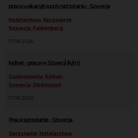
praca wakacyjna przy sprzątaniu - Szwecja
Hotelarstwo
,
Sprzątanie
,
Szwecja
,
Falkenberg
,
17.06.2026
kelner - praca w Szwecji (k/m)
Gastronomia
,
Kelner
,
Szwecja
,
Strömstad
,
17.06.2026
Praca sprzątanie - Szwecja
Sprzątanie
,
Hotelarstwo
,