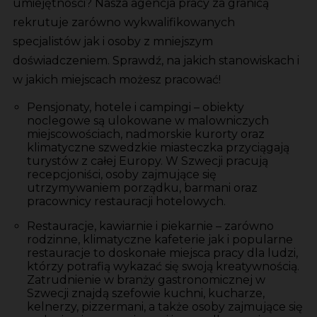
umiejętności? Nasza agencja pracy za granicą
rekrutuje zarówno wykwalifikowanych
specjalistów jak i osoby z mniejszym
doświadczeniem. Sprawdź, na jakich stanowiskach i
w jakich miejscach możesz pracować!
Pensjonaty, hotele i campingi – obiekty
noclegowe są ulokowane w malowniczych
miejscowościach, nadmorskie kurorty oraz
klimatyczne szwedzkie miasteczka przyciągają
turystów z całej Europy. W Szwecji pracują
recepcjoniści, osoby zajmujące się
utrzymywaniem porządku, barmani oraz
pracownicy restauracji hotelowych.
Restauracje, kawiarnie i piekarnie – zarówno
rodzinne, klimatyczne kafeterie jak i popularne
restauracje to doskonałe miejsca pracy dla ludzi,
którzy potrafią wykazać się swoją kreatywnością.
Zatrudnienie w branży gastronomicznej w
Szwecji znajdą szefowie kuchni, kucharze,
kelnerzy, pizzermani, a także osoby zajmujące się