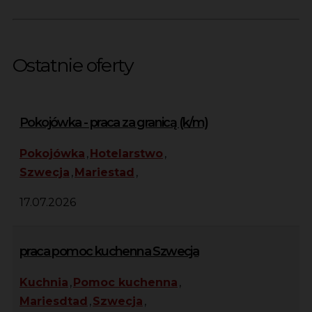
Ostatnie oferty
Pokojówka - praca za granicą (k/m)
Pokojówka
,
Hotelarstwo
,
Szwecja
,
Mariestad
,
17.07.2026
praca pomoc kuchenna Szwecja
Kuchnia
,
Pomoc kuchenna
,
Mariesdtad
,
Szwecja
,