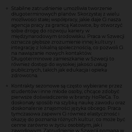
Stabilne zatrudnienie umożliwia tworzenie
długoterminowych planów. Skorzystaj z wielu
możliwości stałej współpracy, jakie daje Ci nasza
agencja pracy za granicą Katowice, by otworzyć
sobie drogę do rozwoju kariery w
międzynarodowym środowisku. Praca w Szwecji
oznacza głębsze zrozumienie innej kultury i
integrację z lokalną społecznością, co pozwoli Ci
na nawiązanie nowych kontaktów.
Długoterminowe zamieszkanie w Szwecji to
również dostęp do wysokiej jakości usług
publicznych, takich jak edukacja i opieka
zdrowotna.
Kontrakty sezonowe są często wybierane przez
studentów i inne młode osoby, chcące zdobyć
pierwsze doświadczenie w branży HoReCa. To
doskonały sposób na szybką naukę zawodu oraz
doskonalenie znajomości języka obcego. Praca
tymczasowa zapewni Ci również elastyczność i
okazję do poznania różnych kultur, co może być
cenne zarówno w życiu osobistym, jak i
zawodowym. Zatrudnienie w Szwecji pomaga w