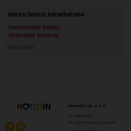
praca w Szwecji - kelner/kelnerka
Gastronomia
,
Kelner
,
Strömstad
,
Szwecja
,
29.04.2026
Hotistin Sp. z o.o.
Pl. Solny 14/3
50-062 Wrocław, Poland