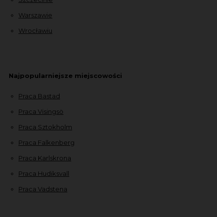
Warszawie
Wrocławiu
Najpopularniejsze miejscowości
Praca Bastad
Praca Visingsö
Praca Sztokholm
Praca Falkenberg
Praca Karlskrona
Praca Hudiksvall
Praca Vadstena