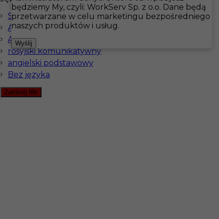
będziemy My, czyli: WorkServ Sp. z o.o. Dane będą
Szwedzki komunikatywny
przetwarzane w celu marketingu bezpośredniego
Hotistin
Oferty pracy
Sprzątanie
naszych produktów i usług.
Angielski komunikatywny
Angielski zaawansowany
Pokaż filtr
Wyślij
rosyjski komunikatywny
angielski podstawowy
Bez języka
Zamknij filtr
praca wakacyjna przy sprzątaniu - Szwecja
Kategoria
Hotelarstwo
,
Sprzątanie
Lokalizacja
Falkenberg
,
Szwecja
Wymagane języki
Angielski komunikatywny