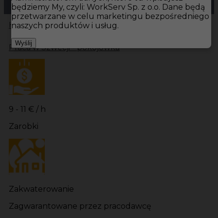
będziemy My, czyli: WorkServ Sp. z o.o. Dane będą
przetwarzane w celu marketingu bezpośredniego
Hotistin
Oferty pracy
Pokojówka Löttorp
Pokojówka
naszych produktów i usług.
Wyślij
Praca w Szwecji - pokojówka
9 - 11 € / h
Zarobki
Zakwaterowanie
Zagwarantowane przez pracodawcę