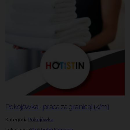
Pokojówka - praca za granicą! (k/m)
Kategoria
Pokojówka
,
Lokalizacja
Stokholm
,
Szwecja
,