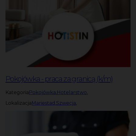
Pokojówka - praca za granicą (k/m)
Kategoria
Pokojówka
,
Hotelarstwo
,
Lokalizacja
Mariestad
,
Szwecja
,