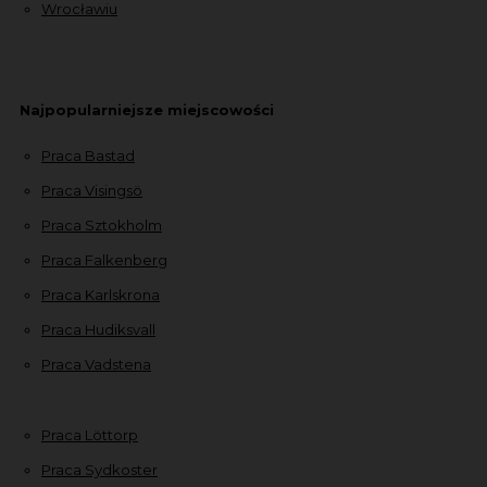
Wrocławiu
Najpopularniejsze miejscowości
Praca Bastad
Praca Visingsö
Praca Sztokholm
Praca Falkenberg
Praca Karlskrona
Praca Hudiksvall
Praca Vadstena
Praca Löttorp
Praca Sydkoster