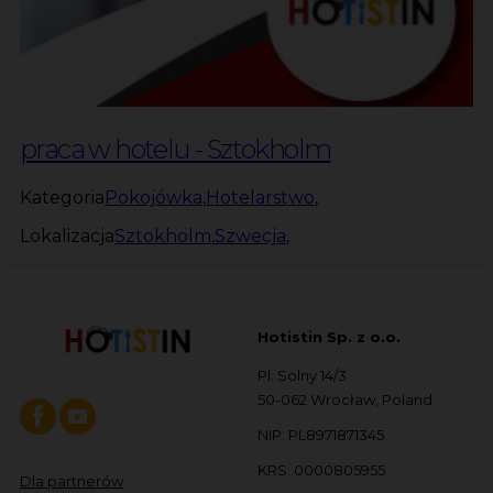
praca w hotelu - Sztokholm
Kategoria
Pokojówka
,
Hotelarstwo
,
Lokalizacja
Sztokholm
,
Szwecja
,
Hotistin Sp. z o.o.
Pl. Solny 14/3
50-062 Wrocław, Poland
NIP: PL8971871345
KRS: 0000805955
Dla partnerów