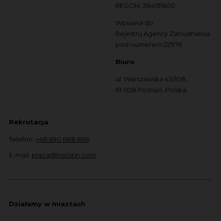
REGON: 384511600
Wpisana do
Rejestru Agencji Zatrudnienia
pod numerem 22976
Biuro
ul. Warszawska 43/108,
61-028 Poznań, Polska
Rekrutacja
Telefon:
+48 690 688 866
E-mail:
praca@hotistin.com
Działamy w miastach