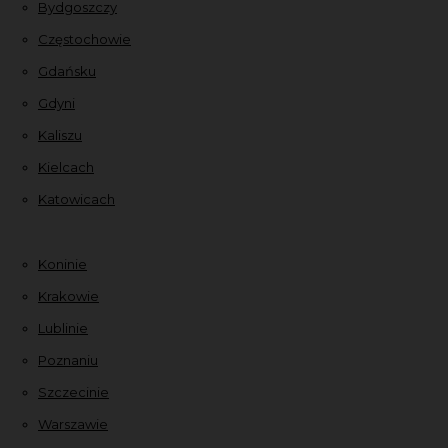
Bydgoszczy
Częstochowie
Gdańsku
Gdyni
Kaliszu
Kielcach
Katowicach
Koninie
Krakowie
Lublinie
Poznaniu
Szczecinie
Warszawie