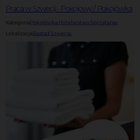
Praca w Szwecji - Pokojowy / Pokojówka
Kategoria
Pokojówka
,
Hotelarstwo
,
Sprzątanie
,
Lokalizacja
Bastad
,
Szwecja
,