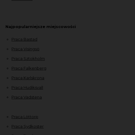
Najpopularniejsze miejscowości
Praca Bastad
Praca Visingsö
Praca Sztokholm
Praca Falkenberg
Praca Karlskrona
Praca Hudiksvall
Praca Vadstena
Praca Löttorp
Praca Sydkoster