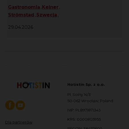
Gastronomia
,
Kelner
,
Strömstad
,
Szwecja
,
29.04.2026
Hotistin Sp. z o.o.
Pl. Solny 14/3
50-062 Wrocław, Poland
NIP: PL8971871345
KRS: 0000805955
Dla partnerów
REGON: 384511600