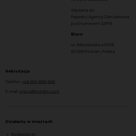
Wpisana do
Rejestru Agencji Zatrudnienia
pod numerem 22976
Biuro
ul. Warszawska 43/108,
61-028 Poznań, Polska
Rekrutacja
Telefon:
+48 690 688 866
E-mail:
praca@hotistin.com
Działamy w miastach
Bydgoszczy