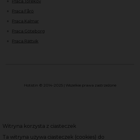
Praca Torekov
Praca Fårö
Praca Kalmar
Praca Göteborg
Praca Rättvik
Hotistin © 2014-2025 | Wszelkie prawa zastrzeżone
Witryna korzysta z ciasteczek
Ta witryna używa ciasteczek (cookies) do