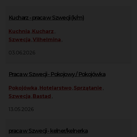
Kucharz - praca w Szwecji (k/m)
Kuchnia
,
Kucharz
,
Szwecja
,
Vilhelmina
,
03.06.2026
Praca w Szwecji - Pokojowy / Pokojówka
Pokojówka
,
Hotelarstwo
,
Sprzątanie
,
Szwecja
,
Bastad
,
13.05.2026
praca w Szwecji - kelner/kelnerka