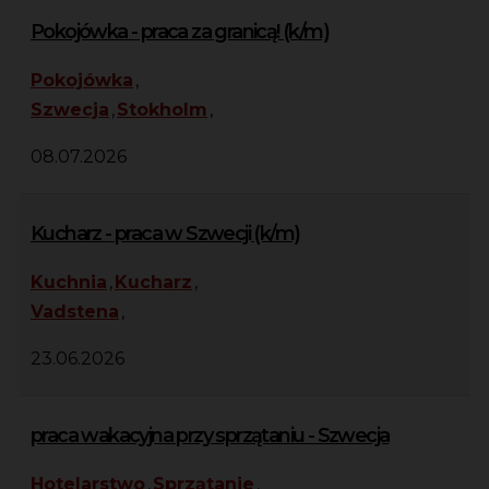
Pokojówka - praca za granicą! (k/m)
Pokojówka
,
Szwecja
,
Stokholm
,
08.07.2026
Kucharz - praca w Szwecji (k/m)
Kuchnia
,
Kucharz
,
Vadstena
,
23.06.2026
praca wakacyjna przy sprzątaniu - Szwecja
Hotelarstwo
,
Sprzątanie
,