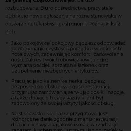
za granicą Częstochowa
jest bardzo
rozbudowana. Biuro pośrednictwa pracy stale
publikuje nowe ogłoszenia na różne stanowiska w
obszarze hotelarstwa i gastronomii. Poznaj kilka z
nich.
Jako pokojówka/ pokojowy będziesz odpowiadać
za utrzymanie czystości i porządku w pokojach
hotelowych, zapewniając komfort i zadowolenie
gości. Zakres Twoich obowiązków to m.in.:
wymiana pościeli, sprzątanie łazienek oraz
uzupełnianie niezbędnych artykułów.
Pracując jako kelner/ kelnerka, będziesz
bezpośrednio obsługiwać gości restauracji,
przyjmując zamówienia, serwując posiłki i napoje,
a także dbając o to, aby każdy klient był
zadowolony ze swojej wizyty i jakości obsługi.
Na stanowisku kucharza przygotowujesz
różnorodne dania zgodnie z menu restauracji,
dbając o ich wysoką jakość i smak, zarządzając
zapasami kuchennymi i utrzymując porządek w