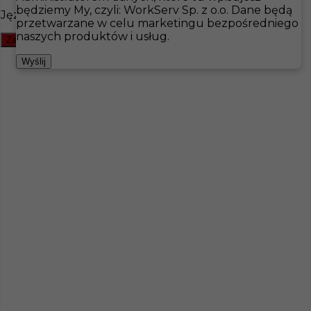
będziemy My, czyli: WorkServ Sp. z o.o. Dane będą
Języki
przetwarzane w celu marketingu bezpośredniego
Hotistin
Oferty pracy
Budowa
Szwecja
naszych produktów i usług.
Zamknij filtr
Pokaż filtr
Wyślij
Brak ofert pod wskazane kryteria
Zobacz też
Elektryk - Sztokholm
Kategoria
Budowa