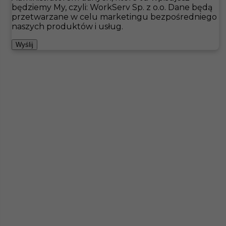
będziemy My, czyli: WorkServ Sp. z o.o. Dane będą
przetwarzane w celu marketingu bezpośredniego
Hotistin
Oferty pracy
Niemcy
naszych produktów i usług.
Pokaż filtr
Wyślij
Praca dla kuriera / kierowcy w Niemczech bez języka
Kategoria
Inne
,
Kierowcy
Lokalizacja
Büttelborn
,
Niemcy
Wymagane języki
Bez języka