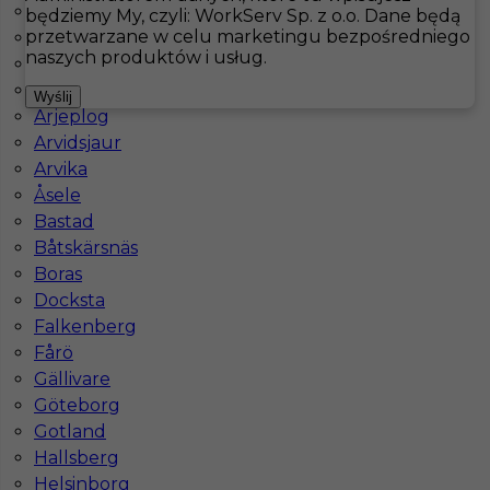
Åmmeberg
będziemy My, czyli: WorkServ Sp. z o.o. Dane będą
przetwarzane w celu marketingu bezpośredniego
Angered
Hotistin
Oferty pracy
Archipelag Sztokholmski
naszych produktów i usług.
Archipelag Sztokholmski
Are
Pokaż filtr
Wyślij
Arjeplog
Arvidsjaur
Arvika
Åsele
Bastad
Båtskärsnäs
Boras
Docksta
Falkenberg
Praca dla kucharza w Szwecji
Fårö
Gällivare
Kategoria
Kuchnia
,
Kucharz
Göteborg
Lokalizacja
Archipelag Sztokholmski
,
Szwecja
Gotland
Hallsberg
Wymagane języki
Angielski komunikatywny
Helsinborg