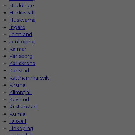
Stawka
14 - € / h
Huddinge
Hudiksvall
Huskvarna
Ingaro
Jämtland
Jönköping
Kalmar
Karlsborg
Karlskrona
Karlstad
Katthammarsvik
Praca dla barmana/barmanki w Szwecji
Kiruna
Kategoria
Gastronomia
,
Barman
,
Kuchnia
Klimpfjäll
Kovland
Lokalizacja
Archipelag Sztokholmski
,
Szwecja
Kristianstad
Wymagane języki
Angielski zaawansowany
Kumla
Laisvall
Stawka
13 - € / h
Linköping