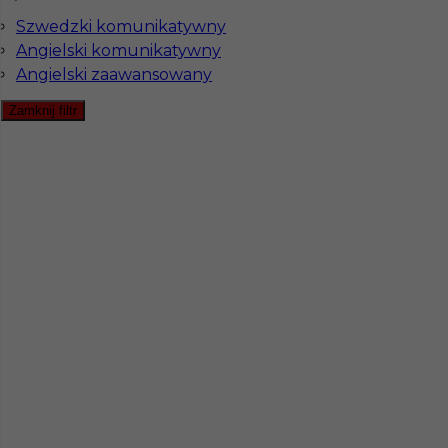
Szwedzki komunikatywny
Angielski komunikatywny
Angielski zaawansowany
Pomoc kuchenna Szwecja
Zamknij filtr
Kategoria
Kuchnia
,
Pomoc kuchenna
Lokalizacja
Archipelag Sztokholmski
Wymagane języki
Angielski komunikatywny
Stawka
14 - € / h