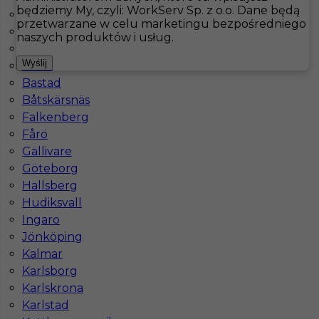
będziemy My, czyli: WorkServ Sp. z o.o. Dane będą
Arjeplog
przetwarzane w celu marketingu bezpośredniego
Arvidsjaur
Hotistin
Oferty pracy
Kucharz
naszych produktów i usług.
Arvika
Wyślij
Åsele
Archipelag Sztokholmski
Bastad
Pokaż filtr
Båtskärsnäs
Falkenberg
Fårö
Gällivare
Göteborg
Hallsberg
Hudiksvall
Ingaro
Jönköping
Kalmar
Praca dla kucharza w Szwecji
Karlsborg
Kategoria
Kuchnia
,
Kucharz
Karlskrona
Karlstad
Lokalizacja
Archipelag Sztokholmski
,
Szwecja