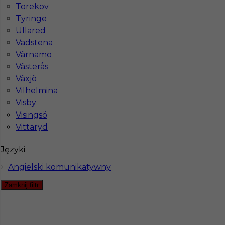
1
Torekov
Tyringe
Znaleziono 2 wyników
Ullared
Vadstena
Värnamo
Västerås
Hotistin Sp. z o.o.
Växjö
Pl. Solny 14/3
Vilhelmina
50-062 Wrocław, Poland
Visby
NIP: PL8971871345
Visingsö
Vittaryd
KRS: 0000805955
Dla partnerów
REGON: 384511600
Języki
Wpisana do
Angielski komunikatywny
Rejestru Agencji Zatrudnienia
Zamknij filtr
pod numerem 22976
Biuro
ul. Warszawska 43/108,