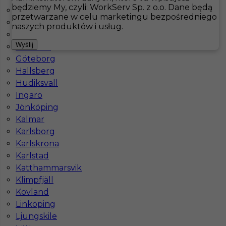
będziemy My, czyli: WorkServ Sp. z o.o. Dane będą
Båtskärsnäs
przetwarzane w celu marketingu bezpośredniego
Falkenberg
Hotistin
Oferty pracy
Kucharz
Sankt Ibb
naszych produktów i usług.
Fårö
Pokaż filtr
Wyślij
Gällivare
Göteborg
Hallsberg
Hudiksvall
Ingaro
Jönköping
Kalmar
Karlsborg
Karlskrona
Karlstad
Praca w Szwecji dla kucharza (k/m)
Katthammarsvik
Klimpfjäll
Kategoria
Kuchnia
,
Kucharz
Kovland
Lokalizacja
Sankt Ibb
,
Szwecja
Linköping
Wymagane języki
Angielski komunikatywny
Ljungskile