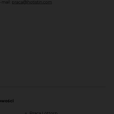
-mail:
praca@hotistin.com
owości
Praca Löttorp