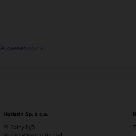
lski zaawansowany
Hotistin Sp. z o.o.
R
Pl. Solny 14/3
T
50-062 Wrocław, Poland