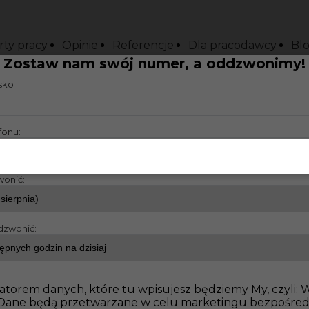
rty pracy
Opinie
Referencje
Dla pracodawcy
Bl
Zostaw nam swój numer, a oddzwonimy!
isko
fonu:
wonić:
dzwonić:
atorem danych, które tu wpisujesz będziemy My, czyli:
o. Dane będą przetwarzane w celu marketingu bezpośre