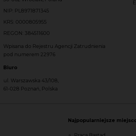
E
NIP: PL8971871345
KRS: 0000805955
REGON: 384511600
Wpisana do Rejestru Agencji Zatrudnienia
pod numerem 22976
Biuro
ul. Warszawska 43/108,
61-028 Poznań, Polska
Najpopularniejsze miejsc
Praca Bastad