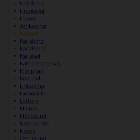
Hallsberg
Hudiksvall
Ingaro
Jönköping
Kalmar
Karlsborg
Karlskrona
Karlstad
Katthammarsvik
Klimpfjäll
Kovland
Linköping
Ljungskile
Löttorp
Malmö
Mollösund
Norrsundet
Norsjö
Östersund