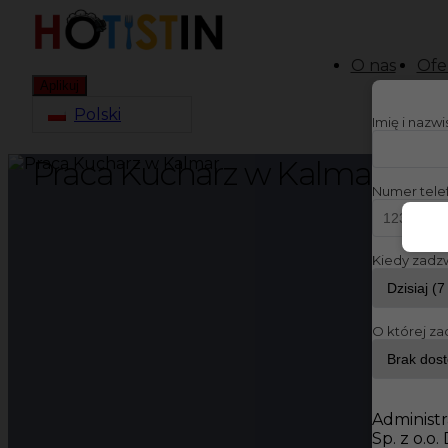
O nas
Ofe
Aplikuj
Polski
Imię i nazw
Praca Kucharz w Kalmar
Numer tele
Kiedy zadz
O której za
Administr
Sp. z o.