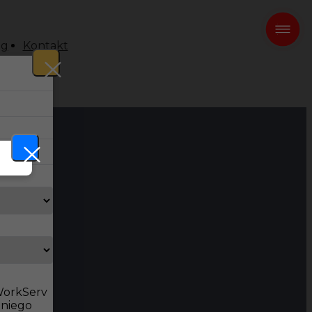
og
Kontakt
 WorkServ
dniego