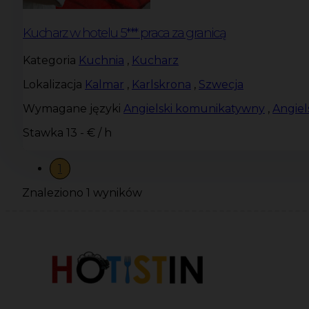
Kucharz w hotelu 5*** praca za granicą
Kategoria
Kuchnia
,
Kucharz
Lokalizacja
Kalmar
,
Karlskrona
,
Szwecja
Wymagane języki
Angielski komunikatywny
,
Angie
Stawka
13 - € / h
1
Znaleziono 1 wyników