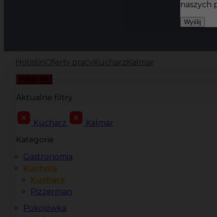
naszych 
Wyślij
Hotistin
Oferty pracy
Kucharz
Kalmar
Pokaż filtr
Aktualne filtry
Kucharz
Kalmar
Kategorie
Gastronomia
Kuchnia
Kucharz
Pizzerman
Pokojówka