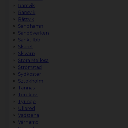
Ramvik
Ransvik
Rättvik
Sandhamn
Sandöverken
Sankt Ibb
Skäret
Skivarp
Stora Mellösa
Strömstad
Sydkoster
Sztokholm
Tännäs
Torekov
Tyringe
Ullared
Vadstena
Värnamo