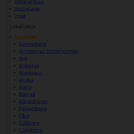
Hotelarstwo
Sprzątanie
Inne
Lokalizacja
Szwecja
Åmmeberg
Archipelag Sztokholmski
Are
Arjeplog
Arvidsjaur
Arvika
Åsele
Bastad
Båtskärsnäs
Falkenberg
Fårö
Gällivare
Göteborg