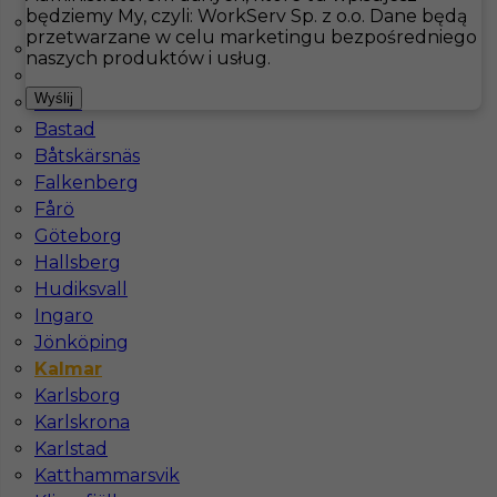
będziemy My, czyli: WorkServ Sp. z o.o. Dane będą
Arjeplog
przetwarzane w celu marketingu bezpośredniego
Arvidsjaur
Hotistin
Oferty pracy
Kucharz
Kalmar
naszych produktów i usług.
Arvika
Pokaż filtr
Wyślij
Åsele
Bastad
Båtskärsnäs
Falkenberg
Fårö
Göteborg
Hallsberg
Hudiksvall
Ingaro
Jönköping
Kucharz w hotelu 5*** praca za granicą
Kalmar
Karlsborg
Kategoria
Kuchnia
,
Kucharz
Karlskrona
Lokalizacja
Kalmar
,
Karlskrona
,
Szwecja
Karlstad
Wymagane języki
Angielski komunikatywny
,
Katthammarsvik
Angielski zaawansowany