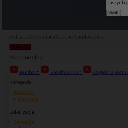
naszych 
Wyślij
Hotistin
Oferty pracy
Kucharz
Sandöverken
Pokaż filtr
Aktualne filtry
Kucharz
Sandöverken
Angielski kom
Kategorie
Kuchnia
Kucharz
Lokalizacja
Szwecja