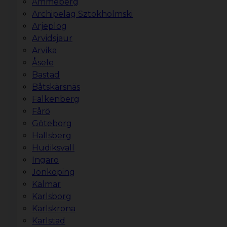
Åmmeberg
Archipelag Sztokholmski
Arjeplog
Arvidsjaur
Arvika
Åsele
Bastad
Båtskärsnäs
Falkenberg
Fårö
Göteborg
Hallsberg
Hudiksvall
Ingaro
Jönköping
Kalmar
Karlsborg
Karlskrona
Karlstad