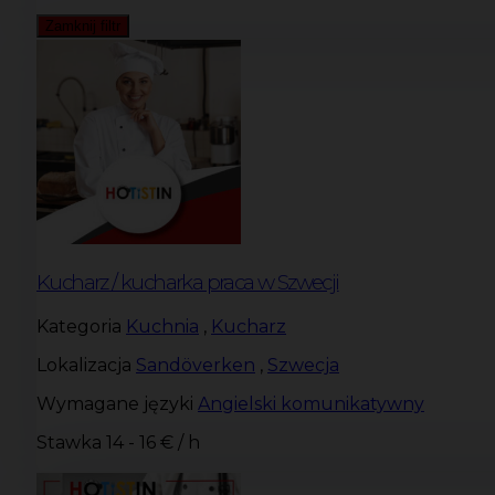
Zamknij filtr
Kucharz / kucharka praca w Szwecji
Kategoria
Kuchnia
,
Kucharz
Lokalizacja
Sandöverken
,
Szwecja
Wymagane języki
Angielski komunikatywny
Stawka
14 - 16 € / h