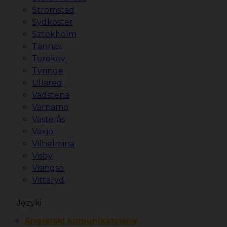
Strömstad
Sydkoster
Sztokholm
Tännäs
Torekov
Tyringe
Ullared
Vadstena
Värnamo
Västerås
Växjö
Vilhelmina
Visby
Visingsö
Vittaryd
Języki
Angielski komunikatywny