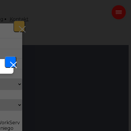
og
Kontakt
 WorkServ
dniego