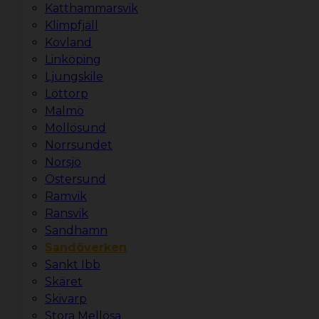
Katthammarsvik
Klimpfjäll
Kovland
Linköping
Ljungskile
Löttorp
Malmö
Mollösund
Norrsundet
Norsjö
Östersund
Ramvik
Ransvik
Sandhamn
Sandöverken
Sankt Ibb
Skäret
Skivarp
Stora Mellösa