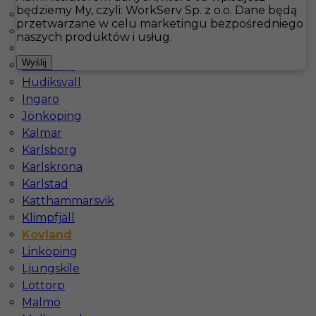
będziemy My, czyli: WorkServ Sp. z o.o. Dane będą
Falkenberg
przetwarzane w celu marketingu bezpośredniego
Fårö
Hotistin
Oferty pracy
Kucharz
Kovland
naszych produktów i usług.
Göteborg
Pokaż filtr
Wyślij
Hallsberg
Hudiksvall
Ingaro
Jönköping
Kalmar
Karlsborg
Karlskrona
Karlstad
Katthammarsvik
Klimpfjäll
Praca za granicą dla kucharza
Kovland
Linköping
Kategoria
Kuchnia
,
Kucharz
Ljungskile
Lokalizacja
Kovland
,
Szwecja
Löttorp
Wymagane języki
Angielski komunikatywny
Malmö