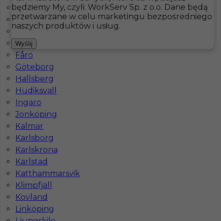
będziemy My, czyli: WorkServ Sp. z o.o. Dane będą
Åsele
przetwarzane w celu marketingu bezpośredniego
Bastad
Hotistin
Oferty pracy
Kucharz
Torekov
naszych produktów i usług.
Båtskärsnäs
Falkenberg
Pokaż filtr
Wyślij
Fårö
Göteborg
Hallsberg
Hudiksvall
Ingaro
Jönköping
Kalmar
Karlsborg
Karlskrona
Praca za granicą dla kucharza - Szwecja
Karlstad
Katthammarsvik
Kategoria
Kuchnia
,
Kucharz
Klimpfjäll
Lokalizacja
Szwecja
,
Torekov
Kovland
Linköping
Wymagane języki
Angielski komunikatywny
Ljungskile