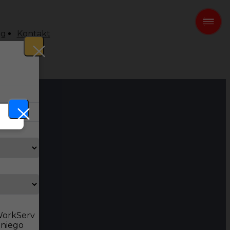
og
Kontakt
 WorkServ
dniego