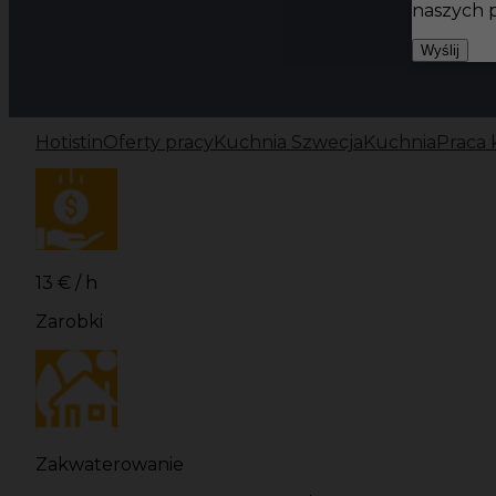
naszych 
Wyślij
Hotistin
Oferty pracy
Kuchnia Szwecja
Kuchnia
Praca 
13 € / h
Zarobki
Zakwaterowanie