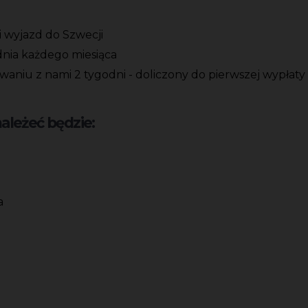
i wyjazd do Szwecji
dnia każdego miesiąca
aniu z nami 2 tygodni - doliczony do pierwszej wypłaty
leżeć będzie:
a