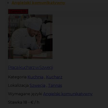
Angielski komunikatywny
Zamknij filtr
Praca kucharz w Szwecji
Kategoria
Kuchnia
,
Kucharz
Lokalizacja
Szwecja
,
Tännäs
Wymagane języki
Angielski komunikatywny
Stawka
18 - € / h