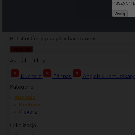
naszych 
Wyślij
Hotistin
Oferty pracy
Kucharz
Tännäs
Pokaż filtr
Aktualne filtry
Kucharz
Tännäs
Angielski komunikat
Kategorie
Kuchnia
Kucharz
Piekarz
Lokalizacja