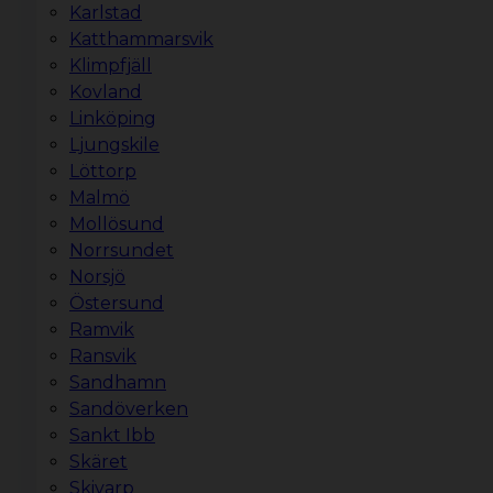
Karlstad
Katthammarsvik
Klimpfjäll
Kovland
Linköping
Ljungskile
Löttorp
Malmö
Mollösund
Norrsundet
Norsjö
Östersund
Ramvik
Ransvik
Sandhamn
Sandöverken
Sankt Ibb
Skäret
Skivarp