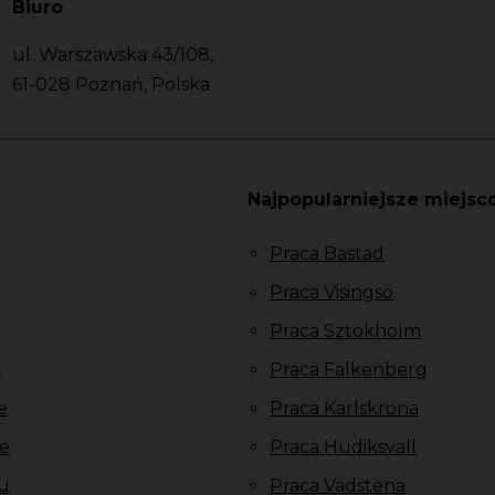
Biuro
ul. Warszawska 43/108,
61-028 Poznań, Polska
Najpopularniejsze miejsc
Praca Bastad
Praca Visingsö
Praca Sztokholm
u
Praca Falkenberg
e
Praca Karlskrona
e
Praca Hudiksvall
u
Praca Vadstena