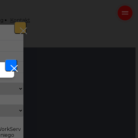
og
Kontakt
 WorkServ
dniego