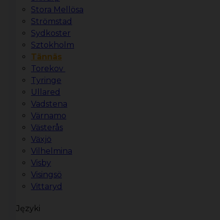
Stora Mellösa
Strömstad
Sydkoster
Sztokholm
Tännäs
Torekov
Tyringe
Ullared
Vadstena
Värnamo
Västerås
Växjö
Vilhelmina
Visby
Visingsö
Vittaryd
Języki