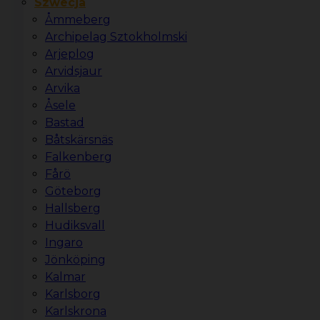
Szwecja
Åmmeberg
Archipelag Sztokholmski
Arjeplog
Arvidsjaur
Arvika
Åsele
Bastad
Båtskärsnäs
Falkenberg
Fårö
Göteborg
Hallsberg
Hudiksvall
Ingaro
Jönköping
Kalmar
Karlsborg
Karlskrona