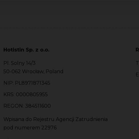
Hotistin Sp. z o.o.
R
Pl. Solny 14/3
T
50-062 Wrocław, Poland
E
NIP: PL8971871345
KRS: 0000805955
REGON: 384511600
Wpisana do Rejestru Agencji Zatrudnienia
pod numerem 22976