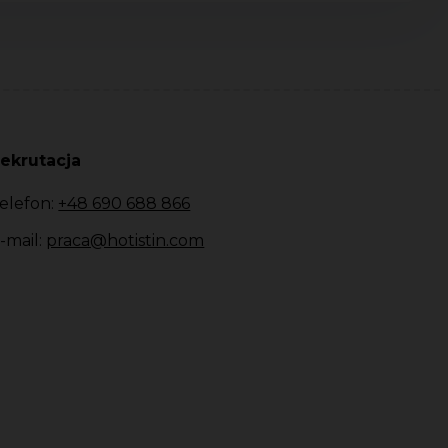
ekrutacja
elefon:
+48 690 688 866
-mail:
praca@hotistin.com