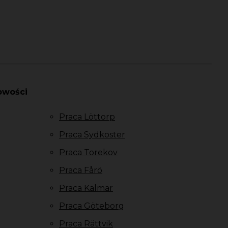
owości
Praca Löttorp
Praca Sydkoster
Praca Torekov
Praca Fårö
Praca Kalmar
Praca Göteborg
Praca Rättvik