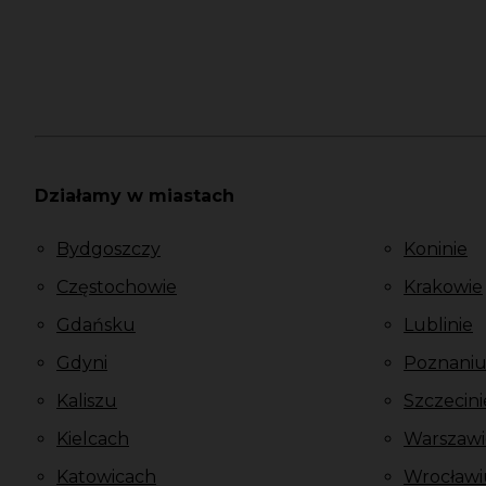
Działamy w miastach
Bydgoszczy
Koninie
Częstochowie
Krakowie
Gdańsku
Lublinie
Gdyni
Poznani
Kaliszu
Szczecini
Kielcach
Warszawi
Katowicach
Wrocławi