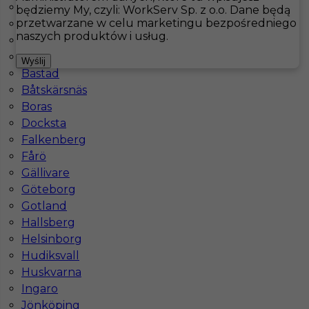
Arjeplog
będziemy My, czyli: WorkServ Sp. z o.o. Dane będą
przetwarzane w celu marketingu bezpośredniego
Arvidsjaur
Hotistin
Oferty pracy
Tännäs
naszych produktów i usług.
Arvika
Åsele
Pokaż filtr
Wyślij
Bastad
Båtskärsnäs
Boras
Docksta
Falkenberg
Fårö
Gällivare
Göteborg
Gotland
Praca kucharz w Szwecji
Hallsberg
Helsinborg
Kategoria
Kuchnia
,
Kucharz
Hudiksvall
Lokalizacja
Szwecja
,
Tännäs
Huskvarna
Ingaro
Wymagane języki
Angielski komunikatywny
Jönköping