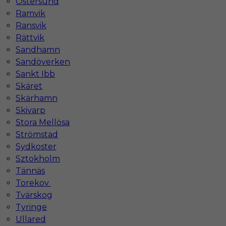
Östersund
Ramvik
Ransvik
Rättvik
Sandhamn
Sandöverken
Sankt Ibb
Skäret
Skärhamn
Praca za granicą - Kelner / Kelnerka
Skivarp
Stora Mellösa
Kategoria
Gastronomia
,
Kelner
Strömstad
Lokalizacja
Laisvall
,
Szwecja
Sydkoster
Sztokholm
Wymagane języki
Angielski komunikatywny
Tännäs
Stawka
9 - 11
Torekov
Tvärskog
Tyringe
Ullared