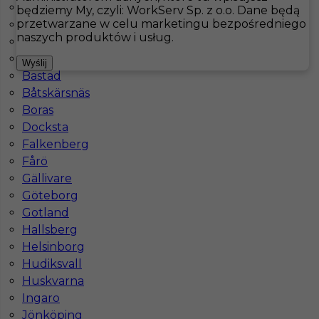
Arjeplog
będziemy My, czyli: WorkServ Sp. z o.o. Dane będą
przetwarzane w celu marketingu bezpośredniego
Arvidsjaur
Hotistin
Oferty pracy
Laisvall
naszych produktów i usług.
Arvika
Åsele
Pokaż filtr
Wyślij
Bastad
Båtskärsnäs
Boras
Docksta
Falkenberg
Fårö
Gällivare
Göteborg
Gotland
Praca dla Kelnera / Kelnerki w Szwecji
Hallsberg
Helsinborg
Kategoria
Gastronomia
,
Kelner
Hudiksvall
Lokalizacja
Laisvall
,
Szwecja
Huskvarna
Ingaro
Wymagane języki
Angielski komunikatywny
Jönköping