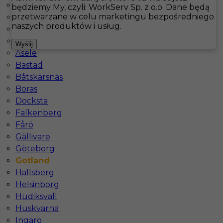
Are
będziemy My, czyli: WorkServ Sp. z o.o. Dane będą
przetwarzane w celu marketingu bezpośredniego
Arjeplog
Hotistin
Oferty pracy
Gotland
naszych produktów i usług.
Arvidsjaur
Arvika
Pokaż filtr
Wyślij
Åsele
Bastad
Båtskärsnäs
Boras
Docksta
Falkenberg
Fårö
Gällivare
Göteborg
Praca za granicą- Sprzątaczka
Gotland
Hallsberg
Kategoria
Pokojówka
,
Sprzątanie
Helsinborg
Lokalizacja
Gotland
,
Szwecja
Hudiksvall
Huskvarna
Wymagane języki
Angielski komunikatywny
Ingaro