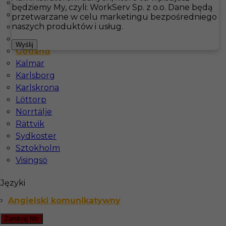
Boras
będziemy My, czyli: WorkServ Sp. z o.o. Dane będą
Docksta
przetwarzane w celu marketingu bezpośredniego
Hotistin
Oferty pracy
Pokojówka
Gotland
naszych produktów i usług.
Falkenberg
Fårö
Pokaż filtr
Wyślij
Gotland
Kalmar
Karlsborg
Karlskrona
Löttorp
Norrtälje
Rättvik
Sydkoster
Sztokholm
Praca za granicą- Sprzątaczka
Visingsö
Kategoria
Pokojówka
,
Sprzątanie
Języki
Lokalizacja
Gotland
,
Szwecja
Angielski komunikatywny
Wymagane języki
Angielski komunikatywny
Zamknij filtr