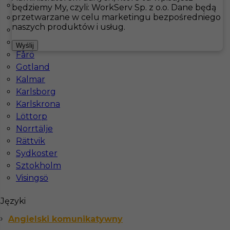
Bastad
będziemy My, czyli: WorkServ Sp. z o.o. Dane będą
przetwarzane w celu marketingu bezpośredniego
Boras
Hotistin
Oferty pracy
Pokojówka
Are
naszych produktów i usług.
Docksta
Falkenberg
Pokaż filtr
Wyślij
Fårö
Gotland
Kalmar
Karlsborg
Karlskrona
Löttorp
Norrtälje
Rättvik
Sydkoster
Pokojówka/ Pokojowy Szwecja
Sztokholm
Visingsö
Kategoria
Pokojówka
,
Hotelarstwo
Języki
Lokalizacja
Are
Angielski komunikatywny
Wymagane języki
Angielski komunikatywny