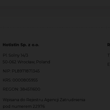
Hotistin Sp. z o.o.
R
Pl. Solny 14/3
T
50-062 Wrocław, Poland
E
NIP: PL8971871345
KRS: 0000805955
REGON: 384511600
Wpisana do Rejestru Agencji Zatrudnienia
pod numerem 22976