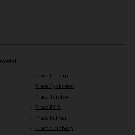
owości
Praca Löttorp
Praca Sydkoster
Praca Torekov
Praca Fårö
Praca Kalmar
Praca Göteborg