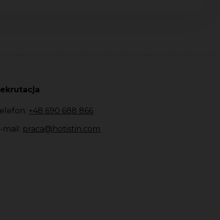
ekrutacja
elefon:
+48 690 688 866
-mail:
praca@hotistin.com