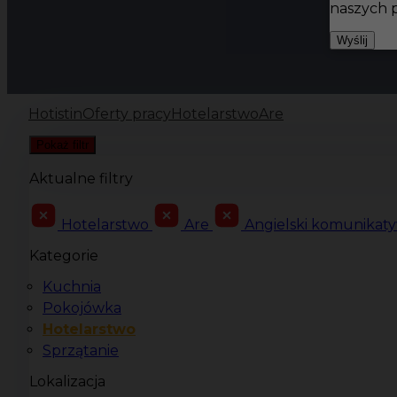
naszych 
Wyślij
Hotistin
Oferty pracy
Hotelarstwo
Are
Pokaż filtr
Aktualne filtry
Hotelarstwo
Are
Angielski komunikat
Kategorie
Kuchnia
Pokojówka
Hotelarstwo
Sprzątanie
Lokalizacja