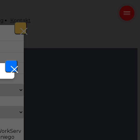
og
Kontakt
 WorkServ
dniego