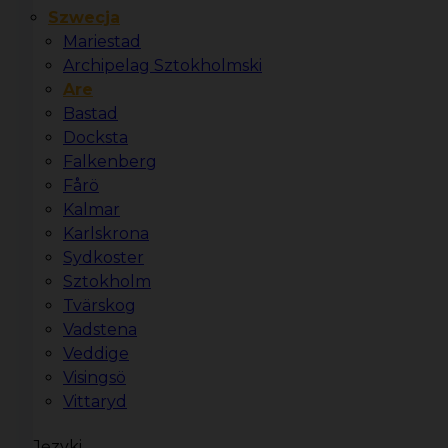
Szwecja
Mariestad
Archipelag Sztokholmski
Are
Bastad
Docksta
Falkenberg
Fårö
Kalmar
Karlskrona
Sydkoster
Sztokholm
Tvärskog
Vadstena
Veddige
Visingsö
Vittaryd
Języki