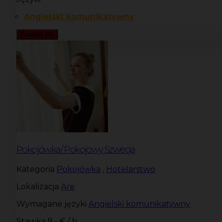
Angielski komunikatywny
Zamknij filtr
Pokojówka/ Pokojowy Szwecja
Kategoria
Pokojówka
,
Hotelarstwo
Lokalizacja
Are
Wymagane języki
Angielski komunikatywny
Stawka
9 - € / h