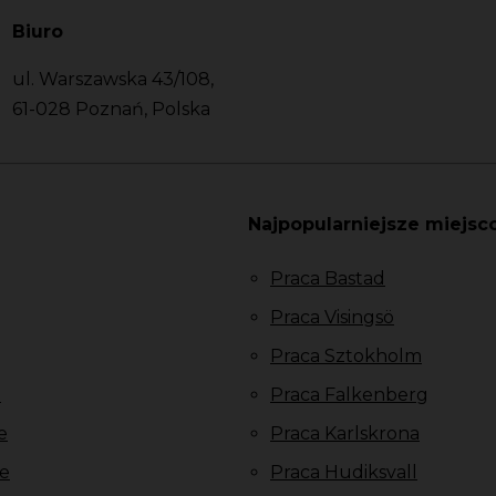
Biuro
ul. Warszawska 43/108,
61-028 Poznań, Polska
Najpopularniejsze miejsc
Praca Bastad
Praca Visingsö
Praca Sztokholm
u
Praca Falkenberg
e
Praca Karlskrona
e
Praca Hudiksvall