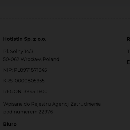
Hotistin Sp. z o.o.
R
Pl. Solny 14/3
T
50-062 Wrocław, Poland
E
NIP: PL8971871345
KRS: 0000805955
REGON: 384511600
Wpisana do Rejestru Agencji Zatrudnienia
pod numerem 22976
Biuro