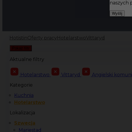
naszych 
Wyślij
Hotistin
Oferty pracy
Hotelarstwo
Vittaryd
Pokaż filtr
Aktualne filtry
Hotelarstwo
Vittaryd
Angielski komun
Kategorie
Kuchnia
Hotelarstwo
Lokalizacja
Szwecja
Mariestad