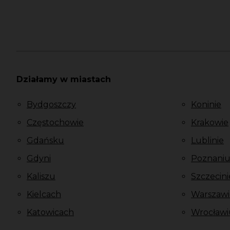
Działamy w miastach
Bydgoszczy
Koninie
Częstochowie
Krakowie
Gdańsku
Lublinie
Gdyni
Poznani
Kaliszu
Szczecini
Kielcach
Warszawi
Katowicach
Wrocławi