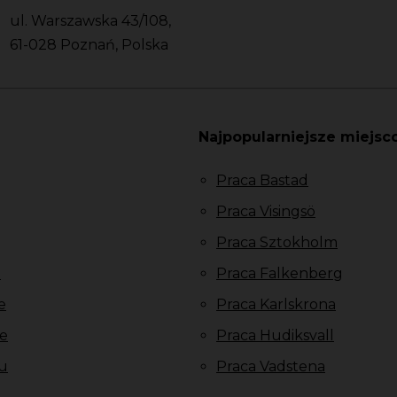
ul. Warszawska 43/108,
61-028 Poznań, Polska
Najpopularniejsze miejsc
Praca Bastad
Praca Visingsö
Praca Sztokholm
u
Praca Falkenberg
e
Praca Karlskrona
e
Praca Hudiksvall
u
Praca Vadstena