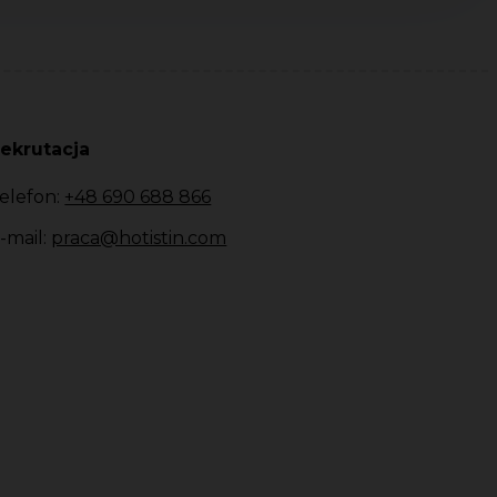
ekrutacja
elefon:
+48 690 688 866
-mail:
praca@hotistin.com