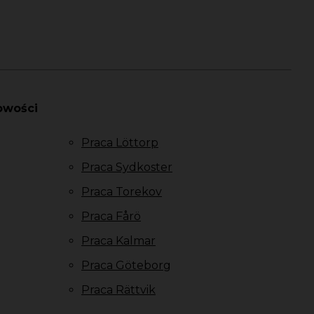
owości
Praca Löttorp
Praca Sydkoster
Praca Torekov
Praca Fårö
Praca Kalmar
Praca Göteborg
Praca Rättvik