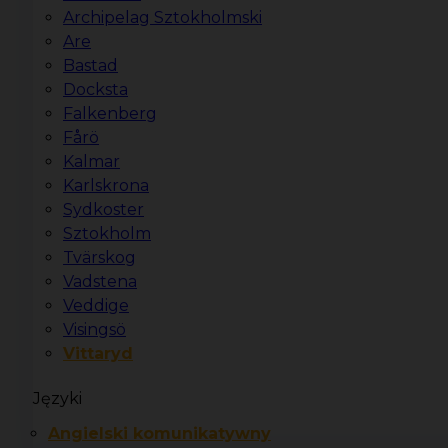
Archipelag Sztokholmski
Are
Bastad
Docksta
Falkenberg
Fårö
Kalmar
Karlskrona
Sydkoster
Sztokholm
Tvärskog
Vadstena
Veddige
Visingsö
Vittaryd
Języki
Angielski komunikatywny