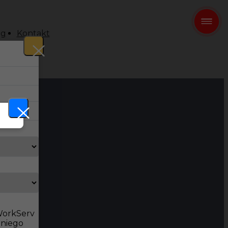
og
Kontakt
 WorkServ
dniego