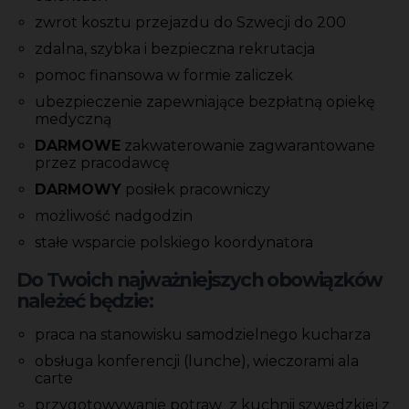
zwrot kosztu przejazdu do Szwecji do 200
zdalna, szybka i bezpieczna rekrutacja
pomoc finansowa w formie zaliczek
ubezpieczenie zapewniające bezpłatną opiekę
medyczną
DARMOWE
zakwaterowanie zagwarantowane
przez pracodawcę
DARMOWY
posiłek pracowniczy
możliwość nadgodzin
stałe wsparcie polskiego koordynatora
Do Twoich najważniejszych obowiązków
należeć będzie:
praca na stanowisku samodzielnego kucharza
obsługa konferencji (lunche), wieczorami ala
carte
przygotowywanie potraw z kuchnii szwedzkiej z