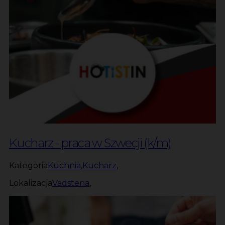
Kucharz - praca w Szwecji (k/m)
Kategoria
Kuchnia
,
Kucharz
,
Lokalizacja
Vadstena
,