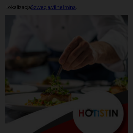
Lokalizacja
Szwecja
,
Vilhelmina
,