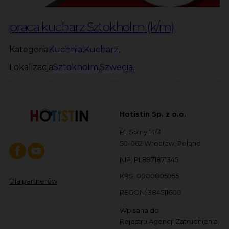
praca kucharz Sztokholm (k/m)
Kategoria
Kuchnia
,
Kucharz
,
Lokalizacja
Sztokholm
,
Szwecja
,
Hotistin Sp. z o.o.
Pl. Solny 14/3
50-062 Wrocław, Poland
NIP: PL8971871345
KRS: 0000805955
Dla partnerów
REGON: 384511600
Wpisana do
Rejestru Agencji Zatrudnienia