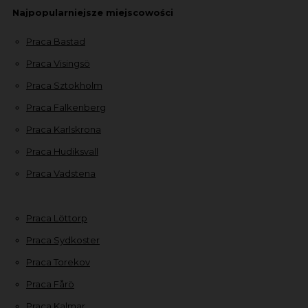
Najpopularniejsze miejscowości
Praca Bastad
Praca Visingsö
Praca Sztokholm
Praca Falkenberg
Praca Karlskrona
Praca Hudiksvall
Praca Vadstena
Praca Löttorp
Praca Sydkoster
Praca Torekov
Praca Fårö
Praca Kalmar