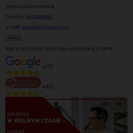
Żaneta Kaczorowska
Telefon:
690688866
e-mail:
praca@hotistin.com
Aplikuj
Nasi pracownicy doceniają współpracę z nami!
4.7/5
4.8/5