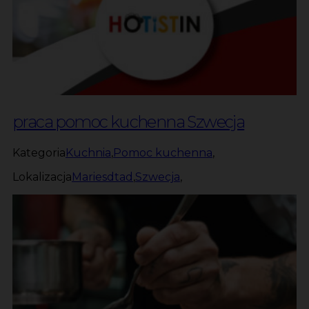
praca pomoc kuchenna Szwecja
Kategoria
Kuchnia
,
Pomoc kuchenna
,
Lokalizacja
Mariesdtad
,
Szwecja
,