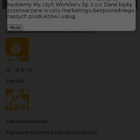
będziemy My, czyli: WorkServ Sp. z o.o. Dane będą
przetwarzane w celu marketingu bezpośredniego
Hotistin
Oferty pracy
Kuchnia Szwecja
Kuchnia
naszych produktów i usług.
Wyślij
Kucharz/kucharka-praca w Szwecji
13 - 15 € / h
Zarobki
Zakwaterowanie
Zagwarantowane przez pracodawcę