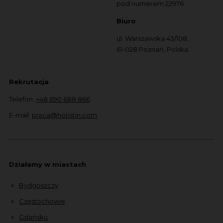
pod numerem 22976
Biuro
ul. Warszawska 43/108,
61-028 Poznań, Polska
Rekrutacja
Telefon:
+48 690 688 866
E-mail:
praca@hotistin.com
Działamy w miastach
Bydgoszczy
Częstochowie
Gdańsku