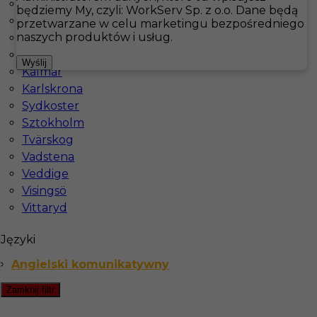
Bastad
będziemy My, czyli: WorkServ Sp. z o.o. Dane będą
Docksta
przetwarzane w celu marketingu bezpośredniego
Hotistin
Oferty pracy
Hotelarstwo
Bastad
naszych produktów i usług.
Falkenberg
Fårö
Pokaż filtr
Wyślij
Kalmar
Karlskrona
Sydkoster
Sztokholm
Tvärskog
Vadstena
Veddige
Visingsö
Vittaryd
Praca w Szwecji - Pokojowy / Pokojówka
Języki
Kategoria
Pokojówka
,
Hotelarstwo
,
Sprzątanie
Angielski komunikatywny
Lokalizacja
Bastad
,
Szwecja
Zamknij filtr
Wymagane języki
Angielski komunikatywny