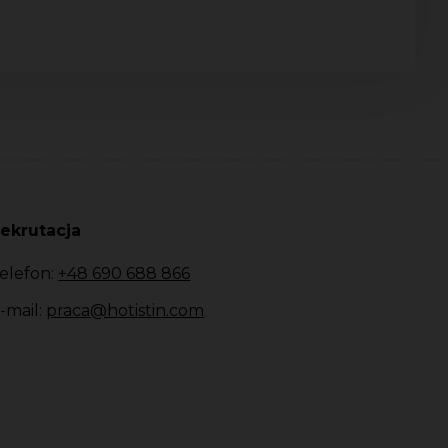
ekrutacja
elefon:
+48 690 688 866
-mail:
praca@hotistin.com