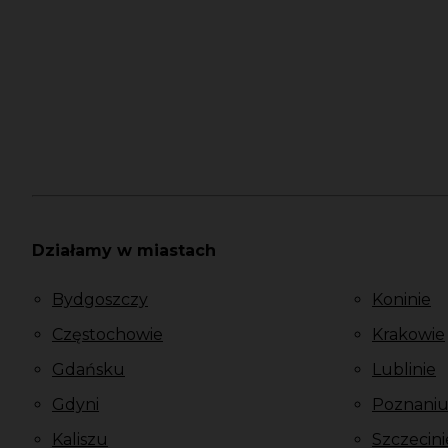
Działamy w miastach
Bydgoszczy
Koninie
Częstochowie
Krakowie
Gdańsku
Lublinie
Gdyni
Poznani
Kaliszu
Szczecini