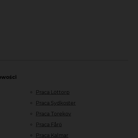
owości
Praca Löttorp
Praca Sydkoster
Praca Torekov
Praca Fårö
Praca Kalmar