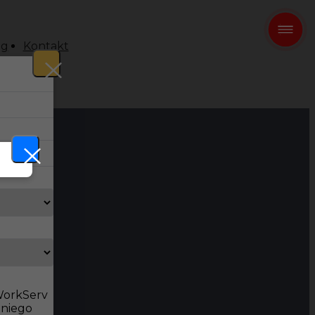
og
Kontakt
 WorkServ
dniego