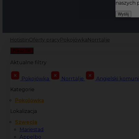
naszych 
Wyślij
Hotistin
Oferty pracy
Pokojówka
Norrtälje
Pokaż filtr
Aktualne filtry
Pokojówka
Norrtälje
Angielski komun
Kategorie
Pokojówka
Lokalizacja
Szwecja
Mariestad
Äppelbo