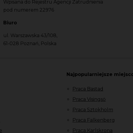
Wpisana do Rejestru Agencji Zatrudnienia
pod numerem 22976
Biuro
ul. Warszawska 43/108,
61-028 Poznań, Polska
Najpopularniejsze miejsc
Praca Bastad
Praca Visingsö
Praca Sztokholm
u
Praca Falkenberg
e
Praca Karlskrona