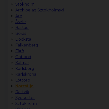
Stokholm
Archipelag Sztokholmski
Are
Åsele
Bastad
Boras
Docksta
Falkenberg
Fårö
Gotland
Kalmar
Karlsborg
Karlskrona
Löttorp
Norrtälje
Rättvik
Sydkoster
Sztokholm