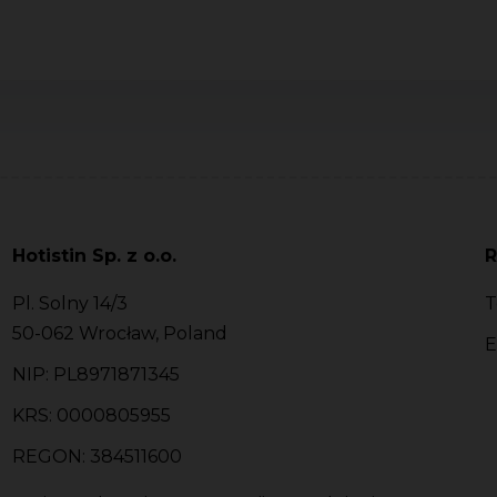
Hotistin Sp. z o.o.
R
Pl. Solny 14/3
T
50-062 Wrocław, Poland
E
NIP: PL8971871345
KRS: 0000805955
REGON: 384511600