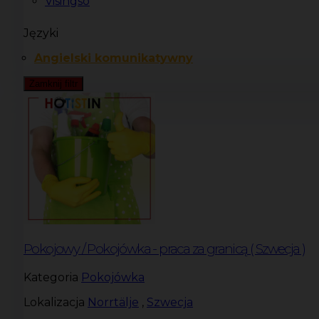
Visingsö
Języki
Angielski komunikatywny
Zamknij filtr
Pokojowy / Pokojówka - praca za granicą ( Szwecja )
Kategoria
Pokojówka
Lokalizacja
Norrtälje
,
Szwecja