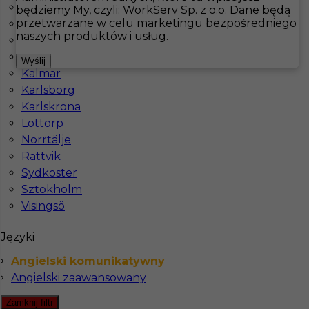
Docksta
będziemy My, czyli: WorkServ Sp. z o.o. Dane będą
przetwarzane w celu marketingu bezpośredniego
Falkenberg
Hotistin
Oferty pracy
Pokojówka
Boras
naszych produktów i usług.
Fårö
Gotland
Pokaż filtr
Wyślij
Kalmar
Karlsborg
Karlskrona
Löttorp
Norrtälje
Rättvik
Sydkoster
Sztokholm
Visingsö
Praca sprzątanie za granicą w Szwecji
Języki
Kategoria
Pokojówka
,
Sprzątanie
Angielski komunikatywny
Lokalizacja
Boras
,
Szwecja
Angielski zaawansowany
Wymagane języki
Angielski komunikatywny
,
Zamknij filtr
Angielski zaawansowany