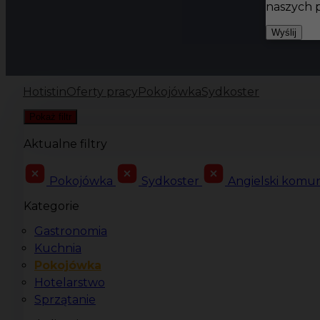
naszych 
Wyślij
Hotistin
Oferty pracy
Pokojówka
Sydkoster
Pokaż filtr
Aktualne filtry
Pokojówka
Sydkoster
Angielski komu
Kategorie
Gastronomia
Kuchnia
Pokojówka
Hotelarstwo
Sprzątanie