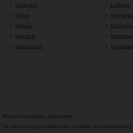
Gdańsku
Lublinie
Gdyni
Poznani
Kaliszu
Szczecini
Kielcach
Warszawi
Katowicach
Wrocławi
Witryna korzysta z ciasteczek
Ta witryna używa ciasteczek (cookies) do personalizacj