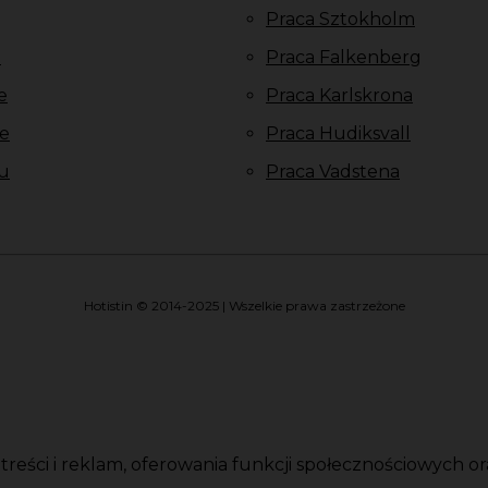
Praca Sztokholm
u
Praca Falkenberg
e
Praca Karlskrona
e
Praca Hudiksvall
u
Praca Vadstena
Hotistin © 2014-2025 | Wszelkie prawa zastrzeżone
i treści i reklam, oferowania funkcji społecznościowych 