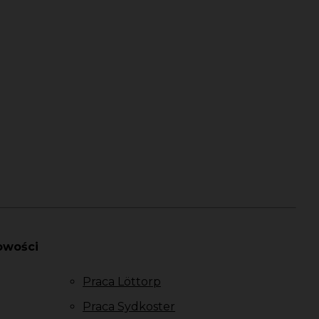
owości
Praca Löttorp
Praca Sydkoster