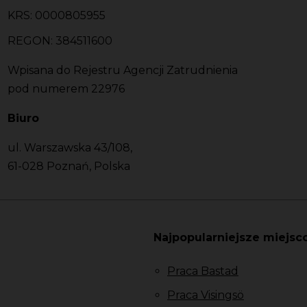
KRS: 0000805955
REGON: 384511600
Wpisana do Rejestru Agencji Zatrudnienia
pod numerem 22976
Biuro
ul. Warszawska 43/108,
61-028 Poznań, Polska
Najpopularniejsze miejsc
Praca Bastad
Praca Visingsö