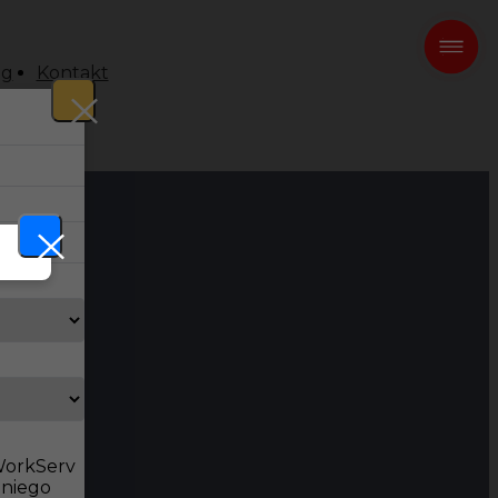
og
Kontakt
 WorkServ
dniego