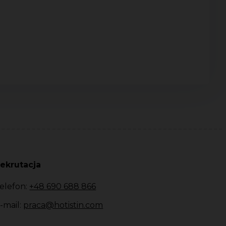
ekrutacja
elefon:
+48 690 688 866
-mail:
praca@hotistin.com