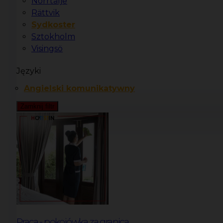
Norrtälje
Rättvik
Sydkoster
Sztokholm
Visingsö
Języki
Angielski komunikatywny
Zamknij filtr
Praca - pokojówka za granicą