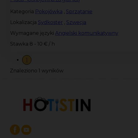
Kategoria
Pokojówka
,
Sprzątanie
Lokalizacja
Sydkoster
,
Szwecja
Wymagane języki
Angielski komunikatywny
Stawka
8 - 10 € / h
1
Znaleziono 1 wyników