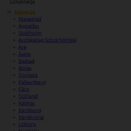
Lokalizacja
Szwecja
Mariestad
Äppelbo
Stokholm
Archipelag Sztokholmski
Are
Åsele
Bastad
Boras
Docksta
Falkenberg
Fårö
Gotland
Kalmar
Karlsborg
Karlskrona
Löttorp