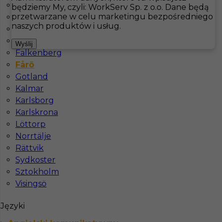
Åsele
będziemy My, czyli: WorkServ Sp. z o.o. Dane będą
przetwarzane w celu marketingu bezpośredniego
Bastad
Hotistin
Oferty pracy
Pokojówka
Fårö
naszych produktów i usług.
Boras
Docksta
Pokaż filtr
Wyślij
Falkenberg
Fårö
Gotland
Kalmar
Karlsborg
Karlskrona
Löttorp
Norrtälje
Rättvik
Sprzątaczka / pokojówka – praca za granicą
Sydkoster
Sztokholm
Kategoria
Pokojówka
,
Sprzątanie
Visingsö
Lokalizacja
Fårö
,
Szwecja
Języki
Wymagane języki
Angielski komunikatywny