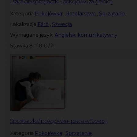
Praca dla sprzątaczki - pokojówki za granicą
Kategoria
Pokojówka
,
Hotelarstwo
,
Sprzątanie
Lokalizacja
Fårö
,
Szwecja
Wymagane języki
Angielski komunikatywny
Stawka
8 - 10 € / h
Sprzątaczka/ pokojówka- praca w Szwecji
Kategoria
Pokojówka
,
Sprzątanie