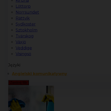
Kiruna
Löttorp
Norrsundet
Rättvik
Sydkoster
Sztokholm
Tvärskog
Växjö
Veddige
Visingsö
Języki
Angielski komunikatywny
Zamknij filtr