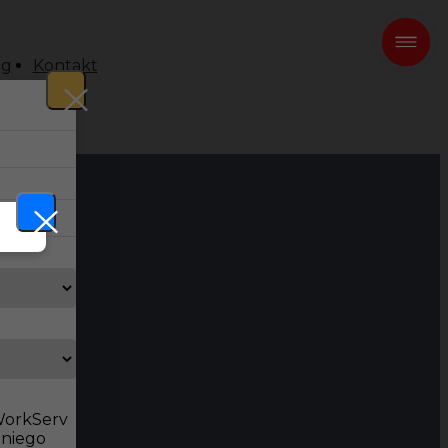
og
Kontakt
 WorkServ
dniego