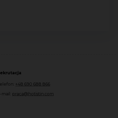
ekrutacja
elefon:
+48 690 688 866
-mail:
praca@hotistin.com