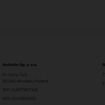
Hotistin Sp. z o.o.
R
Pl. Solny 14/3
T
50-062 Wrocław, Poland
E
NIP: PL8971871345
KRS: 0000805955