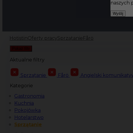
naszych 
Wyślij
Hotistin
Oferty pracy
Sprzątanie
Fårö
Pokaż filtr
Aktualne filtry
Sprzątanie
Fårö
Angielski komunikat
Kategorie
Gastronomia
Kuchnia
Pokojówka
Hotelarstwo
Sprzątanie