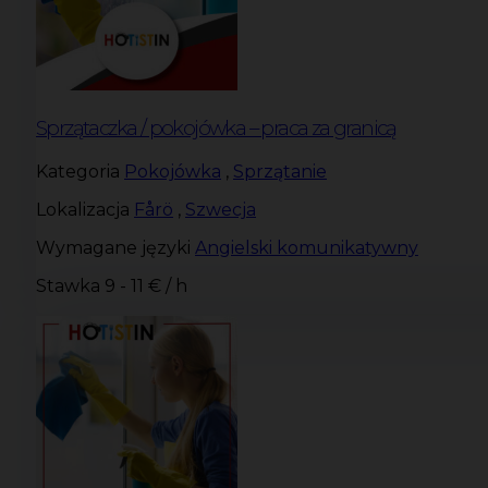
Sprzątaczka / pokojówka – praca za granicą
Kategoria
Pokojówka
,
Sprzątanie
Lokalizacja
Fårö
,
Szwecja
Wymagane języki
Angielski komunikatywny
Stawka
9 - 11 € / h