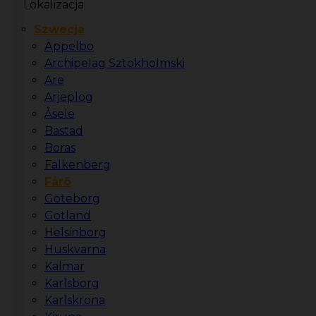
Lokalizacja
Szwecja
Äppelbo
Archipelag Sztokholmski
Are
Arjeplog
Åsele
Bastad
Boras
Falkenberg
Fårö
Göteborg
Gotland
Helsinborg
Huskvarna
Kalmar
Karlsborg
Karlskrona