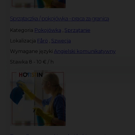
Sprzątaczka / pokojówka - praca za granicą
Kategoria
Pokojówka
,
Sprzątanie
Lokalizacja
Fårö
,
Szwecja
Wymagane języki
Angielski komunikatywny
Stawka
8 - 10 € / h