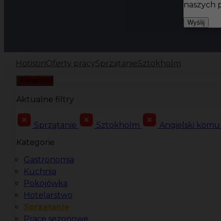
naszych 
Wyślij
Hotistin
Oferty pracy
Sprzątanie
Sztokholm
Pokaż filtr
Aktualne filtry
Sprzątanie
Sztokholm
Angielski komu
Kategorie
Gastronomia
Kuchnia
Pokojówka
Hotelarstwo
Sprzątanie
Prace sezonowe