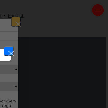
og
Kontakt
 WorkServ
dniego