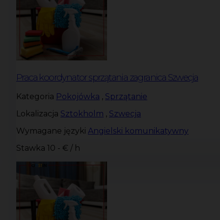
Praca koordynator sprzątania zagranica Szwecja
Kategoria
Pokojówka
,
Sprzątanie
Lokalizacja
Sztokholm
,
Szwecja
Wymagane języki
Angielski komunikatywny
Stawka
10 - € / h