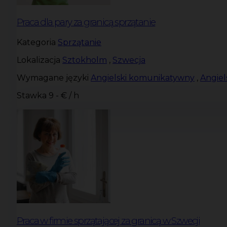
Praca dla pary za granicą sprzątanie
Kategoria
Sprzątanie
Lokalizacja
Sztokholm
,
Szwecja
Wymagane języki
Angielski komunikatywny
,
Angie
Stawka
9 - € / h
Praca w firmie sprzątającej za granicą w Szwecji