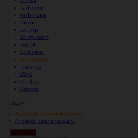
Kalmar
Karlsborg
Karlskrona
Kiruna
Löttorp
Norrsundet
Rättvik
Sydkoster
Sztokholm
Tvärskog
Växjö
Veddige
Visingsö
Języki
Angielski komunikatywny
Angielski zaawansowany
Zamknij filtr