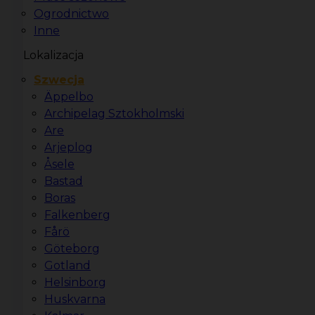
Ogrodnictwo
Inne
Lokalizacja
Szwecja
Äppelbo
Archipelag Sztokholmski
Are
Arjeplog
Åsele
Bastad
Boras
Falkenberg
Fårö
Göteborg
Gotland
Helsinborg
Huskvarna