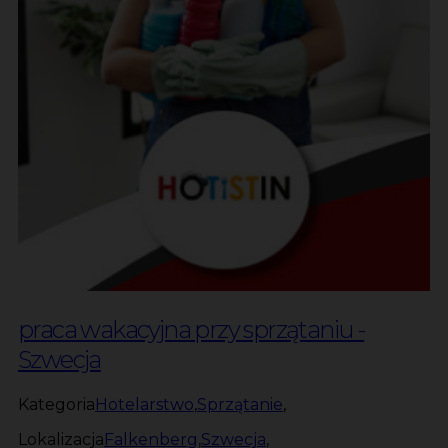
praca wakacyjna przy sprzątaniu -
Szwecja
Kategoria
Hotelarstwo
,
Sprzątanie
,
Lokalizacja
Falkenberg
,
Szwecja
,