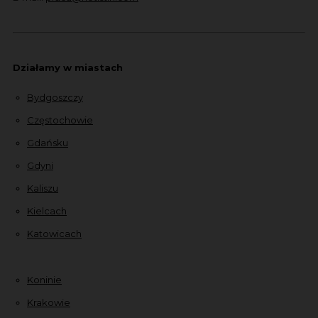
Działamy w miastach
Bydgoszczy
Częstochowie
Gdańsku
Gdyni
Kaliszu
Kielcach
Katowicach
Koninie
Krakowie