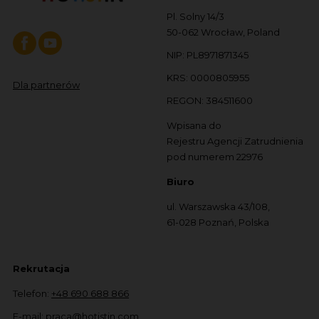
Pl. Solny 14/3
50-062 Wrocław, Poland
NIP: PL8971871345
KRS: 0000805955
Dla partnerów
REGON: 384511600
Wpisana do
Rejestru Agencji Zatrudnienia
pod numerem 22976
Biuro
ul. Warszawska 43/108,
61-028 Poznań, Polska
Rekrutacja
Telefon:
+48 690 688 866
E-mail:
praca@hotistin.com