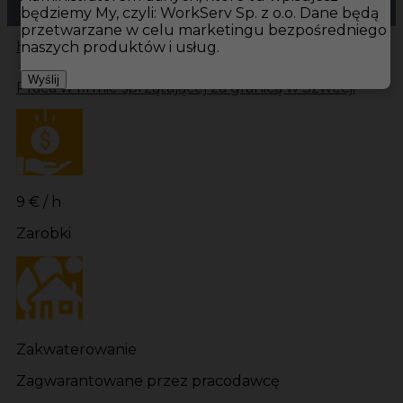
będziemy My, czyli: WorkServ Sp. z o.o. Dane będą
przetwarzane w celu marketingu bezpośredniego
Hotistin
Oferty pracy
Sprzątanie Are
Sprzątanie
naszych produktów i usług.
Wyślij
Praca w firmie sprzątającej za granicą w Szwecji
9 € / h
Zarobki
Zakwaterowanie
Zagwarantowane przez pracodawcę