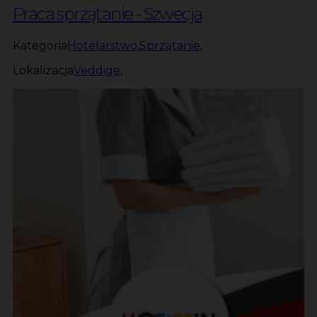
Praca sprzątanie - Szwecja
Kategoria
Hotelarstwo
,
Sprzątanie
,
Lokalizacja
Veddige
,