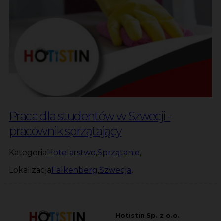
Praca dla studentów w Szwecji -
pracownik sprzątający
Kategoria
Hotelarstwo
,
Sprzątanie
,
Lokalizacja
Falkenberg
,
Szwecja
,
Hotistin Sp. z o.o.