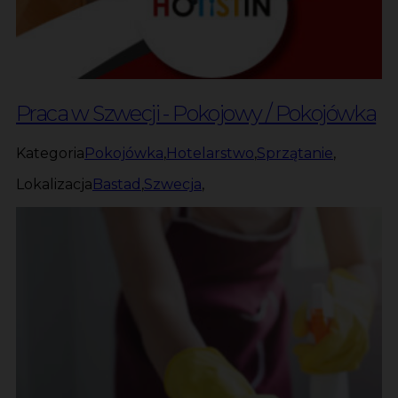
Praca w Szwecji - Pokojowy / Pokojówka
Kategoria
Pokojówka
,
Hotelarstwo
,
Sprzątanie
,
Lokalizacja
Bastad
,
Szwecja
,