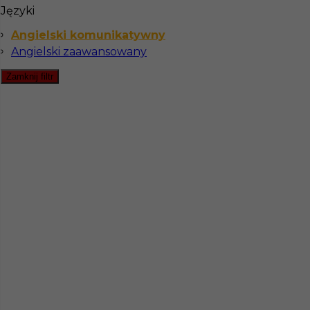
Stawka
10 - 12 € / h
Języki
Angielski komunikatywny
Angielski zaawansowany
Zamknij filtr
praca w Szwecji - sprzątanie dla pary (k/m)
Kategoria
Sprzątanie
Lokalizacja
Szwecja
,
Växjö
Wymagane języki
Angielski komunikatywny
Stawka
10 - 12 € / h