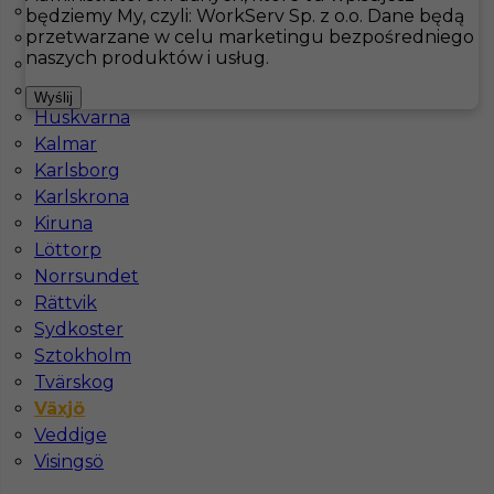
Fårö
będziemy My, czyli: WorkServ Sp. z o.o. Dane będą
przetwarzane w celu marketingu bezpośredniego
Göteborg
Hotistin
Oferty pracy
Sprzątanie
Växjö
naszych produktów i usług.
Gotland
Helsinborg
Pokaż filtr
Wyślij
Huskvarna
Kalmar
Karlsborg
Karlskrona
Kiruna
Löttorp
Norrsundet
Rättvik
Sydkoster
Praca Szwecja sprzątanie - od zaraz
Sztokholm
Tvärskog
Kategoria
Sprzątanie
Växjö
Lokalizacja
Szwecja
,
Växjö
Veddige
Visingsö
Wymagane języki
Angielski komunikatywny