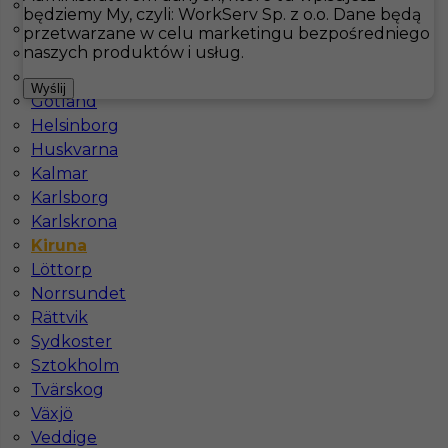
Boras
będziemy My, czyli: WorkServ Sp. z o.o. Dane będą
Falkenberg
przetwarzane w celu marketingu bezpośredniego
Hotistin
Oferty pracy
Sprzątanie
Kiruna
naszych produktów i usług.
Fårö
Göteborg
Pokaż filtr
Wyślij
Gotland
Helsinborg
Huskvarna
Kalmar
Karlsborg
Karlskrona
Kiruna
Löttorp
Norrsundet
Sprzątaczka - praca za granicą w Szwecji
Rättvik
Sydkoster
Kategoria
Sprzątanie
Sztokholm
Tvärskog
Lokalizacja
Kiruna
,
Szwecja
Växjö
Wymagane języki
Angielski komunikatywny
Veddige