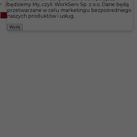
Angielski komunikatywny
będziemy My, czyli: WorkServ Sp. z o.o. Dane będą
przetwarzane w celu marketingu bezpośredniego
Zamknij filtr
Hotistin
Oferty pracy
Ogrodnictwo
Kiruna
naszych produktów i usług.
Pokaż filtr
Wyślij
Praca w Szwecji - pracownik gospodarczy / złota
rączka
Kategoria
Handyman
,
Ogrodnictwo
Lokalizacja
Kiruna
,
Szwecja